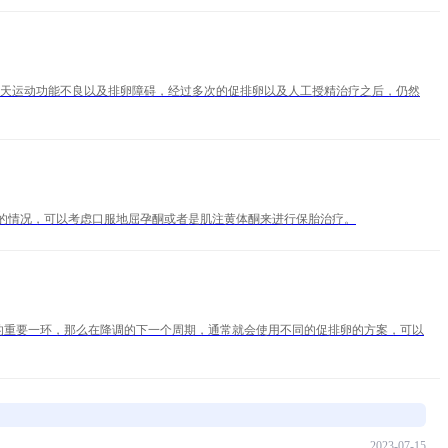
先天运动功能不良以及排卵障碍，经过多次的促排卵以及人工授精治疗之后，仍然
的情况，可以考虑口服地屈孕酮或者是肌注黄体酮来进行保胎治疗。
其中的重要一环，那么在降调的下一个周期，通常就会使用不同的促排卵的方案，可以
2023-07-15