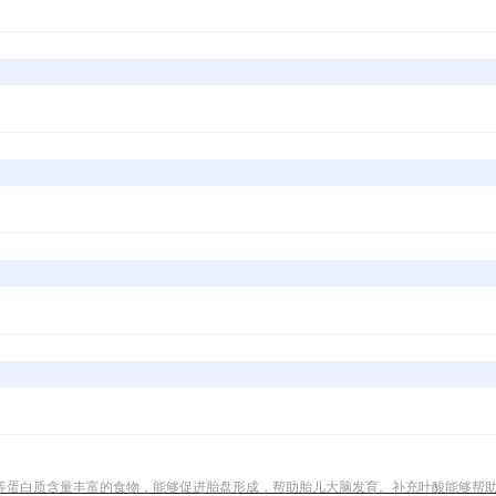
等蛋白质含量丰富的食物，能够促进胎盘形成，帮助胎儿大脑发育。补充叶酸能够帮