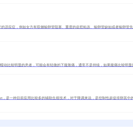
定的适应症，例如女方有双侧输卵管阻塞、重度的盆腔粘连、输卵管缺如或者输卵管
蠕动比较明显的患者，可能会有轻微的下腹胀痛，通常不是持续，如果腹痛比较明显
vf-et，是一种目前应用比较多的辅助生殖技术，对于降调来说，是控制性超促排卵