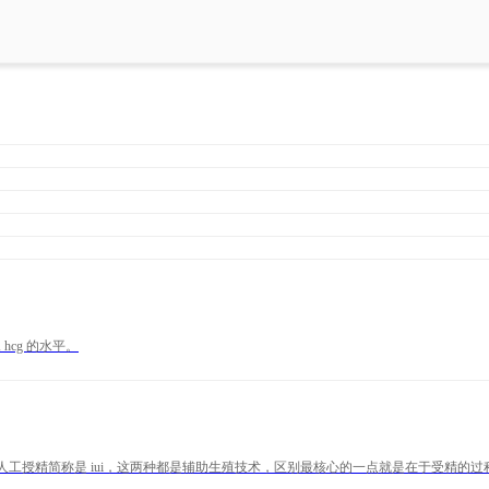
hcg 的水平。
t，人工授精简称是 iui，这两种都是辅助生殖技术，区别最核心的一点就是在于受精的过