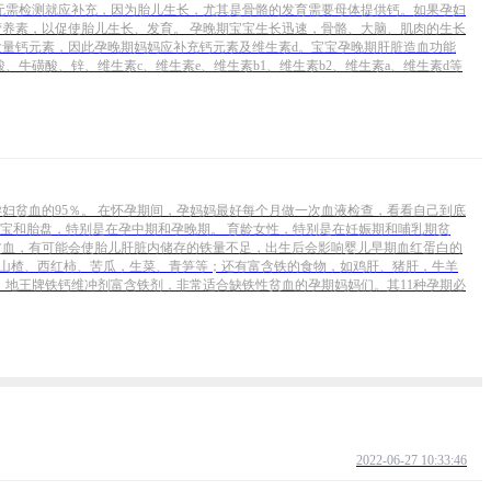
无需检测就应补充，因为胎儿生长，尤其是骨骼的发育需要母体提供钙。如果孕妇
养素，以促使胎儿生长、发育。 孕晚期宝宝生长迅速，骨骼、大脑、肌肉的生长
量钙元素，因此孕晚期妈妈应补充钙元素及维生素d。宝宝孕晚期肝脏造血功能
磺酸、锌、维生素c、维生素e、维生素b1、维生素b2、维生素a、维生素d等
妇贫血的95％。 在怀孕期间，孕妈妈最好每个月做一次血液检查，看看自己到底
宝和胎盘，特别是在孕中期和孕晚期。 育龄女性，特别是在妊娠期和哺乳期贫
贫血，有可能会使胎儿肝脏内储存的铁量不足，出生后会影响婴儿早期血红蛋白的
、山楂、西红柿、苦瓜，生菜、青笋等；还有富含铁的食物，如鸡肝、猪肝，牛羊
地王牌铁钙维冲剂富含铁剂，非常适合缺铁性贫血的孕期妈妈们。其11种孕期必
2022-06-27 10:33:46