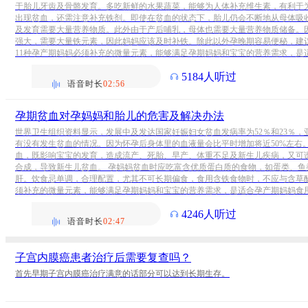
于胎儿牙齿及骨骼发育。多吃新鲜的水果蔬菜，能够为人体补充维生素，有利于
出现贫血，还需注意补充铁剂。即使在贫血的状态下，胎儿仍会不断地从母体吸
及发育需要大量营养物质。此外由于产后哺乳，母体也需要大量营养物质储备。
强大，需要大量铁元素，因此妈妈应该及时补铁。除此以外孕晚期容易便秘，建议多
11种孕产期妈妈必须补充的微量元素，能够满足孕期妈妈和宝宝的营养需求，是
5184人听过
语音时长
02:56
孕期贫血对孕妈妈和胎儿的危害及解决办法
世界卫生组织资料显示，发展中及发达国家妊娠妇女贫血发病率为52％和23％
有没有发生贫血的情况。因为怀孕后身体里的血液量会比平时增加将近50%左右
血，既影响宝宝的发育，造成流产、死胎、早产、体重不足及新生儿疾病，又可
合成，导致新生儿贫血。 孕妈妈贫血时应吃富含优质蛋白质的食物，如蛋类、
肝。饮食忌单调，合理配置，尤其不可长期偏食，食用含铁食物时，不应与含草酸
须补充的微量元素，能够满足孕期妈妈和宝宝的营养需求，是适合孕产期妈妈食
4246人听过
语音时长
02:47
子宫内膜癌患者治疗后需要复查吗？
首先早期子宫内膜癌治疗满意的话部分可以达到长期生存。