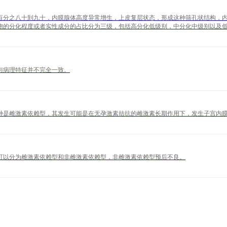
百分之八十到九十，内膜腺体高度异常增生，上皮复层状态，形成这种筛孔状结构，
胞的分化程度或者实性成分的占比分为三级，包括高分化低级别，中分化中级别以及
与病理特征并不完全一致。
种是雌激素依赖型，其发生可能是在无孕激素拮抗的雌激素长期作用下，发生子宫内
可以分为雌激素依赖型和非雌激素依赖型，非雌激素依赖型预后不良。