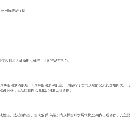
射多用后装治疗机。
国外文献报道其诊断的准确性与诊断性刮宫相当。
。其中ia期肿瘤浸润浅肌层，ib期肿瘤浸润深肌层。ii期是指子宫内膜癌病变累及宫颈间
出现远处转移，包括腹腔内或者腹股沟淋巴结转移。
(浆液性癌、透明细胞癌、癌肉瘤)和高级别内膜样癌可发展很快,短期内出现转移。其