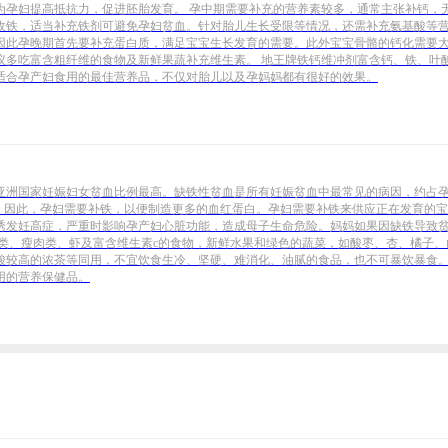
为孕妇提高抵抗力，促进胚胎发育。 孕中期需要补充的营养素较多，通常主张补钙，
收铁，适当补充铁剂可避免孕妇贫血。针对胎儿生长受限等情况，还需补充氨基酸等营
因此孕晚期首先要补充蛋白质，满足宝宝生长发育的需要。此外宝宝骨骼的钙化需要大
吃富含粗纤维的食物及新鲜果蔬补充维生素。 地王牌铁钙维冲剂富含钙、铁、叶酸、牛
适合孕产妇食用的最佳营养品，不仅对胎儿以及孕妈妈都有很好的效果。
，亚洲国家妊娠妇女贫血比例最高。缺铁性贫血是所有妊娠贫血中最常见的病因，约占孕
。因此，孕妇需要补铁，以便制造更多的血红蛋白。孕妇需要补铁来供应正在发育的宝
诱发妊高症，严重时影响孕产妇心脏功能，造成母子生命危险。妈妈如果因缺铁导致
鱼类、瘦肉类、虾及富含维生素c的食物，新鲜水果和绿色的蔬菜，如酸枣、杏、橘子
较高的浓茶等同用，不宜饮食生冷、坚硬、难消化、油腻的食品，也不可暴饮暴食。 
用的营养保健品。