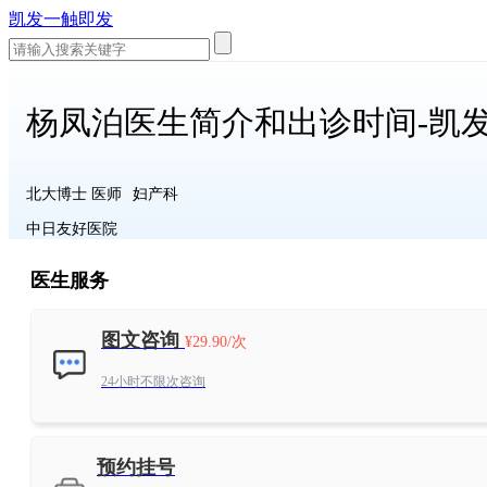
凯发一触即发
杨凤泊医生简介和出诊时间-凯
北大博士 医师
妇产科
中日友好医院
医生服务
图文咨询
¥29.90/次
24小时不限次咨询
预约挂号