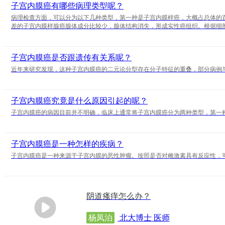
子宫内膜癌有哪些病理类型呢？
病理检查方面，可以分为以下几种类型，第一种是子宫内膜样癌，大概占总体的
差的子宫内膜样腺癌腺体成分比较少，腺体结构消失，形成实性癌组织。根据细
子宫内膜癌是否跟遗传有关系呢？
近年来研究发现，这种子宫内膜癌的二元论分型存在分子特征的重叠，部分病例
子宫内膜癌究竟是什么原因引起的呢？
子宫内膜癌的病因目前并不明确，临床上通常将子宫内膜癌分为两种类型，第一
子宫内膜癌是一种怎样的疾病？
子宫内膜癌是一种来源于子宫内膜的恶性肿瘤。按照是否对雌激素具有反应性，
阴道瘙痒怎么办？
杨凤泊
北大博士 医师