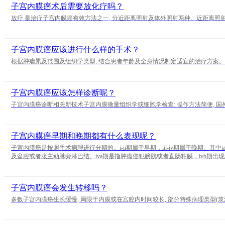
子宫内膜癌术后需要放化疗吗？
放疗 是治疗子宫内膜癌有效方法之一, 分近距离照射及体外照射两种。近距离照
子宫内膜癌应该进行什么样的手术？
根据肿瘤累及范围及组织学类型, 结合患者年龄及全身情况制定适宜的治疗方案。
子宫内膜癌应该怎样诊断呢？
子宫内膜癌诊断相关新技术子宫内膜微量组织学或细胞学检查: 操作方法简便, 
子宫内膜癌早期和晚期都有什么表现呢？
子宫内膜癌是按照手术病理进行分期的。i-ii期属于早期，iii-iv期属于晚期
及盆腔或者腹主动脉旁淋巴结。iva期是指肿瘤侵犯膀胱或者直肠粘膜，ivb期
子宫内膜癌会发生转移吗？
多数子宫内膜癌生长缓慢, 局限于内膜或在宫腔内时间较长, 部分特殊病理类型