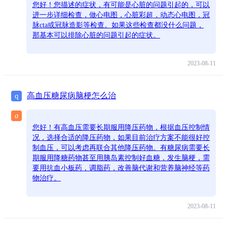
您好！您描述的症状，有可能是心脏的问题引起的，可以
进一步详细检查，做心电图，心脏彩超，动态心电图，冠
脉cta或冠脉造影等检查。如果这些检查都没什么问题，
那基本可以排除心脏的问题引起的症状。
2023-08-11
高血压糖尿病脑梗怎么治
q
a
您好！有高血压需要长期服用降压药物，根据血压控制情
况，选择合适的降压药物，如果目前治疗方案不能很好控
制血压，可以考虑再联合其他降压药物。有糖尿病需要长
期服用降糖药物甚至用胰岛素控制好血糖，发生脑梗，需
要用抗血小板药，调脂药，改善脑代谢和营养脑神经等药
物治疗。
2023-08-11