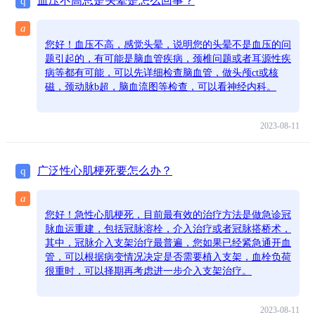
血压不高总是头晕是怎么回事？
q
a
您好！血压不高，感觉头晕，说明您的头晕不是血压的问
题引起的，有可能是脑血管疾病，颈椎问题或者耳源性疾
病等都有可能，可以先详细检查脑血管，做头颅ct或核
磁，颈动脉b超，脑血流图等检查，可以看神经内科。
2023-08-11
广泛性心肌梗死要怎么办？
q
a
您好！急性心肌梗死，目前最有效的治疗方法是做急诊冠
脉血运重建，包括冠脉溶栓，介入治疗或者冠脉搭桥术，
其中，冠脉介入支架治疗最普遍，您如果已经紧急通开血
管，可以根据病变情况决定是否需要植入支架，血栓负荷
很重时，可以择期再考虑进一步介入支架治疗。
2023-08-11