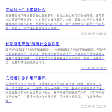
左室顺应性下降是什么
左室顺应性下降主要是在心脏彩超时，表现出左心室可扩张性降低，通常是
指心脏处于舒张期时，左心室的血液流通阻力增高，导致左心房的血液无法
顺利地回流到左心室，从而造成左心房扩大。对于这种情况主要是由于心肌
炎、高血压、缩窄性心包炎等原因导致。
2023-08-07 12:10:16
长期服用降压0号有什么副作用
降压0号是指复方利血平氨苯蝶啶片。长期服用复方利血平氨苯蝶啶片可能会
引起胃黏膜损伤、抑郁症、糖脂代谢紊乱等副作用。患者在服用药物期间应
注意严格遵照医嘱，不可私自加大药量或者延长用药时间，如果出现身体不
适，应及时前往医院就诊治疗。
2023-08-06 08:28:15
安博维的副作用严重吗
安博维是指厄贝沙坦片。该药物的副作用为心动过速、呕吐、高血钾、头
疼、体位性血压等，但这些不良反应都并不严重，在停药后就会自动消退。
患者在服用药物时应提前咨询医生，并严格遵守医嘱规范用药，用药期间应
注意饮食卫生，并适当地增加户外运动，可增强自身免疫力，加速病情恢
复。
2023-08-05 12:22:51