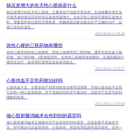
脉压差增大的先天性心脏病是什么
脉压差增大的先天性心脏病，主要是由于动脉导管未闭、主动脉瓣关闭不全
导致患者的收缩压和舒张压差值明显增大。当先天性心脏病导致脉压差增大
时，需要及时前往医院完善检查，明确病因后配合医生给予正确的治疗，以
减少其他并发症。
2023-08-04 11:48:28
急性心梗的三联药物有哪些
急性心梗是指急性心肌梗死。急性心肌梗死的三联药物，通常包括抗血小板
药物、他汀类药物、β受体阻滞剂。在急性心肌梗死发病期间，应遵医嘱进行
规范化治疗，如有用药需求应提前咨询医生。
2023-08-03 12:19:27
心脏供血不足吃药能治好吗
心脏供血不足，主要是由于冠状动脉发生狭窄或堵塞，导致心脏供血不足而
引起的一种心血管疾病，对于该病症吃药并不能治好，但是对于症状可起到
缓解的效果。
2023-08-02 13:03:04
做心脏射频消融术会伤到别的器官吗
做心脏射频消融术正规操作并不会损伤到别的器官，但是如果手术操作不
当，则可能会引起血管损伤、心肌损伤、房室传导阻滞等器官损伤。任何一