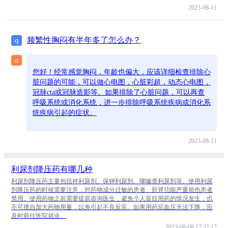
2023-08-11
频繁性胸闷有半年多了怎么办？
q
a
您好！经常感觉胸闷，年龄也偏大，应该详细检查排除心
脏问题的可能，可以做心电图，心脏彩超，动态心电图，
冠脉cta或冠脉造影等。如果排除了心脏问题，可以再查
呼吸系统或消化系统，进一步排除呼吸系统疾病或消化系
统疾病引起的症状。
2023-08-11
利尿剂降压药有哪几种
利尿剂降压药主要包括袢利尿剂、保钾利尿剂、噻嗪类利尿剂等。使用利尿
剂降压药的时候需要注意，对药物成分过敏的患者、肝肾功能严重损伤患者
禁用。使用药物之前需要提前咨询医生，避免个人盲目用药的情况发生，也
不可擅自加大药物用量，以免引起不良反应。如果用药后血压无法下降，应
及时前往医院就诊。
2023-08-08 17:37:17