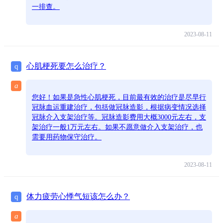
一排查。
2023-08-11
心肌梗死要怎么治疗？
q
a
您好！如果是急性心肌梗死，目前最有效的治疗是尽早行
冠脉血运重建治疗，包括做冠脉造影，根据病变情况选择
冠脉介入支架治疗等。冠脉造影费用大概3000元左右，支
架治疗一般1万元左右。如果不愿意做介入支架治疗，也
需要用药物保守治疗。
2023-08-11
体力疲劳心悸气短该怎么办？
q
a