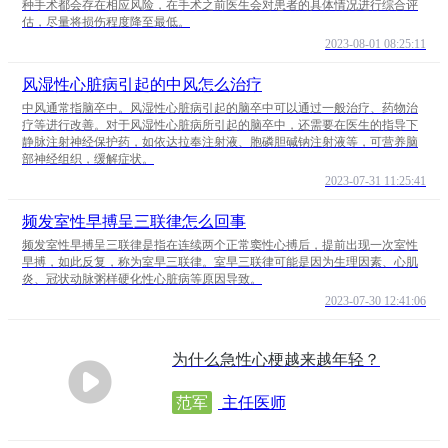
种手术都会存在相应风险，在手术之前医生会对患者的具体情况进行综合评
估，尽量将损伤程度降至最低。
2023-08-01 08:25:11
风湿性心脏病引起的中风怎么治疗
中风通常指脑卒中。风湿性心脏病引起的脑卒中可以通过一般治疗、药物治
疗等进行改善。对于风湿性心脏病所引起的脑卒中，还需要在医生的指导下
静脉注射神经保护药，如依达拉奉注射液、胞磷胆碱钠注射液等，可营养脑
部神经组织，缓解症状。
2023-07-31 11:25:41
频发室性早搏呈三联律怎么回事
频发室性早搏呈三联律是指在连续两个正常窦性心搏后，提前出现一次室性
早搏，如此反复，称为室早三联律。室早三联律可能是因为生理因素、心肌
炎、冠状动脉粥样硬化性心脏病等原因导致。
2023-07-30 12:41:06
为什么急性心梗越来越年轻？
范军
主任医师