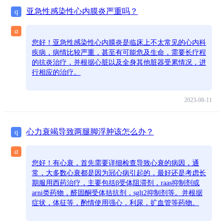
亚急性感染性心内膜炎严重吗？
q
a
您好！亚急性感染性心内膜炎是临床上不太常见的心内科
疾病，病情比较严重，甚至有可能危及生命，需要长疗程
的抗炎治疗，并根据心脏以及全身其他脏器受累情况，进
行相应的治疗。
2023-08-11
心力衰竭导致两腿脚浮肿该怎么办？
q
a
您好！有心衰，首先需要详细检查导致心衰的病因，通
常，大多数心衰都是因为冠心病引起的，最好还是考虑长
期服用西药治疗，主要包括β受体阻滞剂，raas抑制剂或
arni类药物，醛固酮受体拮抗剂，sglt2抑制剂等。并根据
症状，体征等，酌情使用强心，利尿，扩血管等药物。