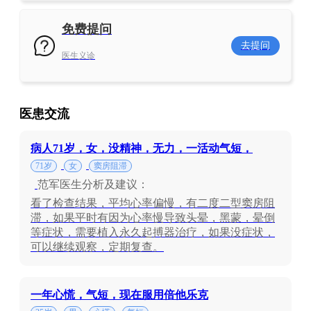
免费提问
去提问
医生义诊
医患交流
病人71岁，女，没精神，无力，一活动气短，
71岁
女
窦房阻滞
范军医生分析及建议：
看了检查结果，平均心率偏慢，有二度二型窦房阻
滞，如果平时有因为心率慢导致头晕，黑蒙，晕倒
等症状，需要植入永久起搏器治疗，如果没症状，
可以继续观察，定期复查。
一年心慌，气短，现在服用倍他乐克