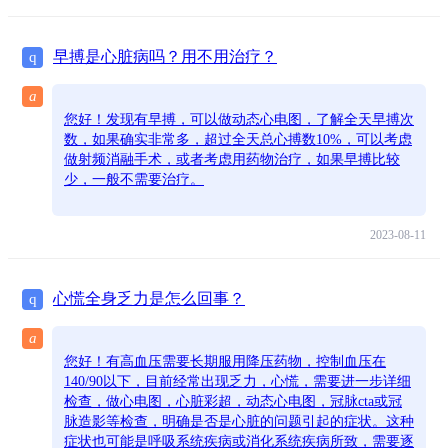
早搏是心脏病吗？用不用治疗？
q
a
您好！发现有早搏，可以做动态心电图，了解全天早搏次
数，如果确实非常多，超过全天总心搏数10%，可以考虑
做射频消融手术，或者考虑用药物治疗，如果早搏比较
少，一般不需要治疗。
2023-08-11
心慌全身乏力是怎么回事？
q
a
您好！有高血压需要长期服用降压药物，控制血压在
140/90以下，目前经常出现乏力，心慌，需要进一步详细
检查，做心电图，心脏彩超，动态心电图，冠脉cta或冠
脉造影等检查，明确是否是心脏的问题引起的症状。这种
症状也可能是呼吸系统疾病或消化系统疾病所致，需要逐