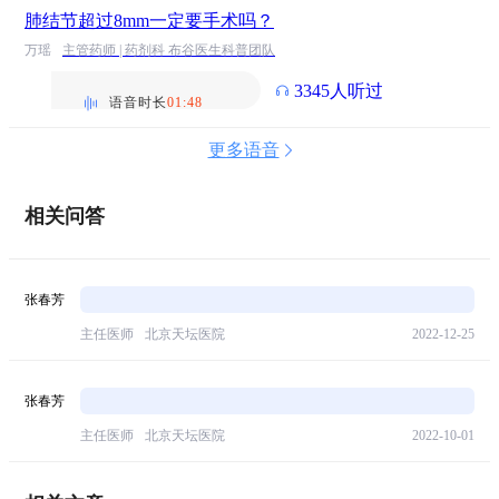
肺结节超过8mm一定要手术吗？
万瑶
主管药师 | 药剂科 布谷医生科普团队
3345人听过
语音时长
01:48
更多语音
相关问答
张春芳
主任医师
北京天坛医院
2022-12-25
张春芳
主任医师
北京天坛医院
2022-10-01