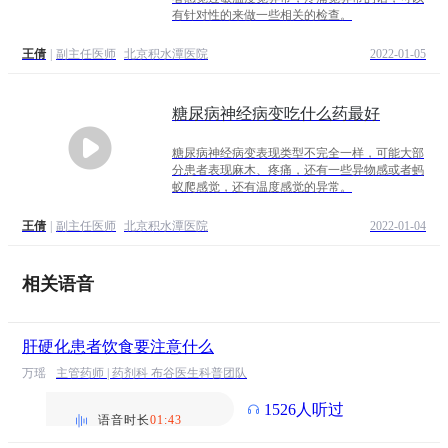
有针对性的来做一些相关的检查。
王倩
|
副主任医师
北京积水潭医院
2022-01-05
糖尿病神经病变吃什么药最好
糖尿病神经病变表现类型不完全一样，可能大部
分患者表现麻木、疼痛，还有一些异物感或者蚂
蚁爬感觉，还有温度感觉的异常。
王倩
|
副主任医师
北京积水潭医院
2022-01-04
相关语音
肝硬化患者饮食要注意什么
万瑶
主管药师 | 药剂科 布谷医生科普团队
1526人听过
语音时长
01:43