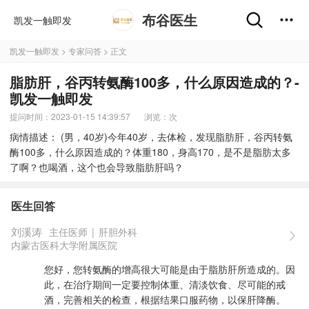
布谷医生
凯发一触即发
凯发一触即发
>
专家问答
> 正文
脂肪肝，谷丙转氨酶100多，什么原因造成的？-
凯发一触即发
提问时间：2023-01-15 14:39:57
浏览：
次
病情描述： (男，40岁)今年40岁，去体检，发现脂肪肝，谷丙转氨
酶100多，什么原因造成的？体重180，身高170，是不是脂肪太多
了啊？也喝酒，这个也会导致脂肪肝吗？
医生回答
刘溪涛
主任医师
|
肝胆外科
内蒙古医科大学附属医院
您好，您转氨酶的增高很大可能是由于脂肪肝所造成的。因
此，在治疗期间一定要控制体重、清淡饮食、尽可能的戒
酒，完善相关的检查，根据结果口服药物，以保肝降酶。