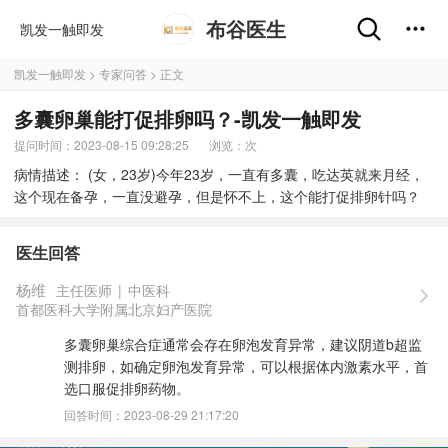
布谷医生
凯发一触即发
凯发一触即发
>
专家问答
> 正文
多囊卵巢能打促排卵吗？-凯发一触即发
提问时间：2023-08-15 09:28:25
浏览：
次
病情描述： (女，23岁)今年23岁，一直有多囊，吃达英就来月经，
这个现在备孕，一直没避孕，但是怀不上，这个能打促排卵针吗？
医生回答
杨维
主任医师
|
中医科
首都医科大学附属北京妇产医院
多囊卵巢综合症通常会存在卵泡发育异常，建议阴道b超监
测排卵，如确定卵泡发育异常，可以根据体内激素水平，首
选口服促排卵药物。
回答时间：2023-08-29 21:17:20