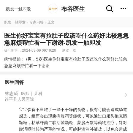
布谷医生
凯发一触即发
凯发一触即发
>
专家问答
> 正文
医生你好宝宝有拉肚子应该吃什么药好比较急急
急麻烦帮忙看一下谢谢-凯发一触即发
提问时间：2024-03-09 09:19:28
浏览：
次
病情描述： (男，5岁)医生你好宝宝有拉肚子应该吃什么药好比较急
急急麻烦帮忙看一下谢谢
医生回答
林志威
医师
|
儿科
连平县人民医院
宝宝饮食不当吃了一些不干净的食物，很有可能会造成肠道
感染，继而会出现腹痛腹泻等症状，可以通过口服头孢克肟
颗粒，枯草杆菌二联活菌颗粒、蒙脱石散等药物治疗，针对
腹泻呕吐较为严重的情况，可静脉滴注补液盐，以免会造成