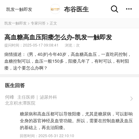
布谷医生
凯发一触即发
凯发一触即发
>
专家问答
> 正文
高血糖高血压阳痿怎么办-凯发一触即发
提问时间：2025-05-17 09:08:41
浏览：
次
病情描述： (男，40岁)今年40岁，高血糖高血压，一直吃药控制，
血糖控制可以，血压一般150多，阳痿几年了，有时可以，有时阳
痿，这个要怎么办啊？
医生回答
何峰
主任医师
|
泌尿外科
北京积水潭医院
糖尿病和高血压都可以导致阳痿，尤其是糖尿病，可以影响
全身的器官神经及血管功能。所以，需要在控制血糖及血压
的基础上，再去治阳痿。
回答时间：2025-05-31 22:10:10