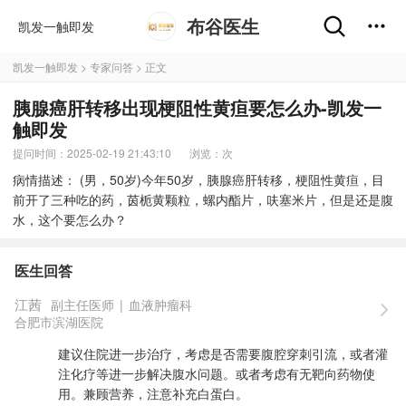
布谷医生
凯发一触即发
凯发一触即发
>
专家问答
> 正文
胰腺癌肝转移出现梗阻性黄疸要怎么办-凯发一
触即发
提问时间：2025-02-19 21:43:10
浏览：
次
病情描述： (男，50岁)今年50岁，胰腺癌肝转移，梗阻性黄疸，目
前开了三种吃的药，茵栀黄颗粒，螺内酯片，呋塞米片，但是还是腹
水，这个要怎么办？
医生回答
江茜
副主任医师
|
血液肿瘤科
合肥市滨湖医院
建议住院进一步治疗，考虑是否需要腹腔穿刺引流，或者灌
注化疗等进一步解决腹水问题。或者考虑有无靶向药物使
用。兼顾营养，注意补充白蛋白。