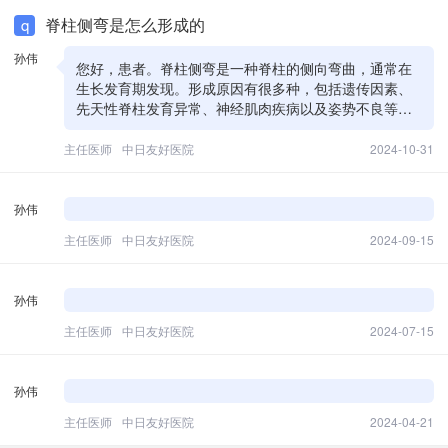
脊柱侧弯是怎么形成的
q
孙伟
您好，患者。脊柱侧弯是一种脊柱的侧向弯曲，通常在
生长发育期发现。形成原因有很多种，包括遗传因素、
先天性脊柱发育异常、神经肌肉疾病以及姿势不良等。
对于药物治疗，常用的选择是消炎镇痛类药物来缓解疼
痛和不适，如布洛芬片，这是一种非甾体抗炎药，属于
主任医师
中日友好医院
2024-10-31
片剂形式。布洛芬通过抑制体内的环氧合酶来减少炎症
和疼痛，适合在疼痛严重时短期使用。 需要注意的是，
布洛芬片不宜长期大量使用，可能会引起胃肠道不适或
孙伟
溃疡等副作用。建议在使用前咨询医生，严格按照医嘱
主任医师
中日友好医院
2024-09-15
进行。 除了药物，日常生活中也要注意保持正确的坐姿
和站姿，避免长时间保持一个姿势，适当进行脊柱矫正
训练和理疗，对脊柱健康有帮助。希望这些建议对您有
孙伟
所帮助。
主任医师
中日友好医院
2024-07-15
孙伟
主任医师
中日友好医院
2024-04-21