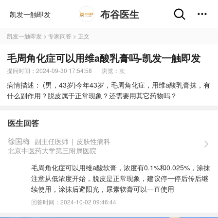
布谷医生
凯发一触即发
凯发一触即发
>
专家问答
> 正文
毛周角化症可以用维a酸乳膏吗-凯发一触即发
提问时间：2024-09-30 17:54:58
浏览：
次
病情描述： (男，43岁)今年43岁，毛周角化症，用维a酸乳膏抹，有
什么副作用？脱皮属于正常现象？还需要用其它药物吗？
医生回答
徐国梅
副主任医师
|
皮肤性病科
北京中医药大学第三附属医院
毛周角化症可以用维a酸软膏，浓度有0.1%和0.025%，涂抹
注意从低浓度开始，脱皮是正常现象，建议停一停后传后继
续使用，涂抹后避阳光，尿素软膏可以一直使用
回答时间：2024-10-02 09:46:44