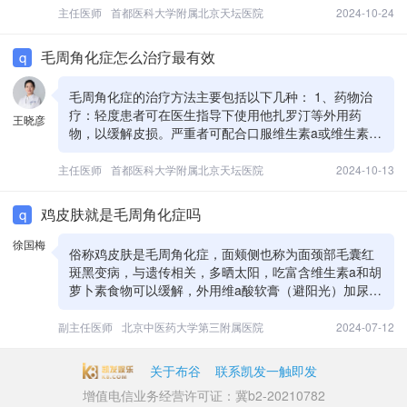
状。同时，也可在医生指导下使用口服药物如维生素a、
主任医师
首都医科大学附属北京天坛医院
2024-10-24
维生素e等，辅助治疗。 3、物理治疗：激光治疗、果酸
换肤等方法，可以有效去除局部皮肤的角质层，改善毛
毛周角化症怎么治疗最有效
q
周角化症。 4、手术治疗：对于症状严重的患者，可以
选择磨皮手术等手术治疗方法。 毛周角化症是一种慢性
毛周角化症的治疗方法主要包括以下几种： 1、药物治
疾病，几乎无法彻底治愈，但病情会随着年龄的增长逐
疗：轻度患者可在医生指导下使用他扎罗汀等外用药
王晓彦
渐好转。同时，治疗过程应在专业医生的指导下进行。
物，以缓解皮损。严重者可配合口服维生素a或维生素e
制剂。 2、激光手术：药物治疗效果不佳时，可选择激
光手术，利用光能热量刺激胶原蛋白增生，改善皮肤状
主任医师
首都医科大学附属北京天坛医院
2024-10-13
况。 3、果酸换肤：使用高浓度果酸涂抹于患处，有助
于软化角质，使皮肤恢复光滑。 毛周角化症无法彻底根
鸡皮肤就是毛周角化症吗
q
治，上述方法仅可缓解症状。同时，保持良好的生活习
惯和饮食习惯，如避免使用刺激性洗浴用品、多摄入富
徐国梅
俗称鸡皮肤是毛周角化症，面颊侧也称为面颈部毛囊红
含维生素a的食物等，也有助于改善病情。
斑黑变病，与遗传相关，多晒太阳，吃富含维生素a和胡
萝卜素食物可以缓解，外用维a酸软膏（避阳光）加尿素
软膏，在医生指导下口服维生素a
副主任医师
北京中医药大学第三附属医院
2024-07-12
关于布谷
联系凯发一触即发
增值电信业务经营许可证：冀b2-20210782