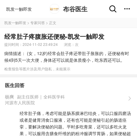
布谷医生
凯发一触即发
凯发一触即发
>
专家问答
> 正文
经常肚子疼腹胀还便秘-凯发一触即发
提问时间：2024-11-02 23:49:24
浏览：
次
病情描述： (女，12岁)经常会肚子疼还带肚子胀胀的，还便秘有时
候4到5天一次大便，身体还可以就是体质瘦小，吃东西还可以。
检查报告等图片涉及用户隐私，未能展示
医生回答
杨爽
副主任医师
|
全科医学科
河源市人民医院
经常肚子痛，考虑可能是肠系膜淋巴结炎，可以口服四磨汤
或者是健胃消食口服液，还有也可能是便秘引起的肠道痉
挛，要解决便秘的问题。平时多吃青菜，还可以多吃火龙
果，可以服用含膳食纤维的奶粉冲服调节胃肠，如果便秘超