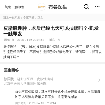
布谷医生
凯发一触即发
凯发一触即发
>
专家问答
> 正文
皮脂腺囊肿，术后已经七天可以抽烟吗？-凯发
一触即发
提问时间：2025-04-05 22:04:58
浏览：
次
病情描述： (男，16岁)皮脂腺囊肿切除术后已经七天了，现在换药
引流已经四天了，不插管引流我已经戒烟七天了，请问医生，我可以
抽烟了吗？
医生回答
徐国梅
副主任医师
|
皮肤性病科
北京中医药大学第三附属医院
首先不提倡吸烟，其次可以借这个机会把烟戒掉，皮脂腺囊
肿手术引流与吸烟关系不大，注意避免感染
回答时间：2025-04-10 07:08:14