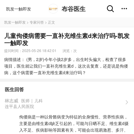
布谷医生
凯发一触即发
凯发一触即发
>
专家问答
> 正文
儿童佝偻病需要一直补充维生素d来治疗吗-凯发
一触即发
提问时间：2025-05-26 18:42:01
浏览：
次
病情描述： (男，2岁)今年小孩2岁多，出生时头偏大，检查了很多
项目，医生就让我们一直补充维生素d，这次去复查，还是说是佝偻
病，这个病需要一直补充维生素d来治疗吗？
医生回答
林志威
医师
|
儿科
连平县人民医院
佝偻病是一种以骨骼病变为特征的全身慢性、营养性疾病，
主要是由维生素d缺乏引起的，可能与日晒不足、维生素d摄
入不足、疾病影响等因素有关，可能会出现易激惹、多汗、