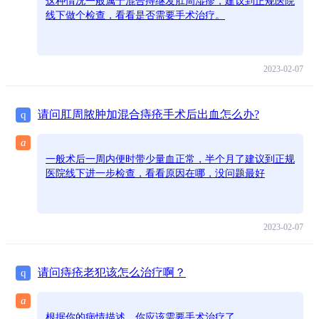
这种情况一般属于混合痔继发肛周湿疹，建议到正规医院
线下做个检查，看看是否需要手术治疗。
2023-02-07
请问肛周脓肿加混合痔疮手术后出血怎么办?
q
a
一般术后一周内便时带少量血正常，半个月了建议到正规
医院线下进一步检查，看看原因在哪，没问题最好
2023-02-07
请问痔疮老犯该怎么治疗啊？
q
a
根据你的病情描述，你应该需要手术治疗了。