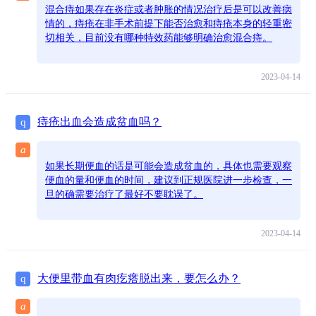
混合痔如果存在炎症或者肿胀的情况治疗后是可以改善病
情的，痔疮在非手术前提下能否治愈和痔疮本身的轻重密
切相关，目前没有哪种特效药能够明确治愈混合痔。
2023-04-14
痔疮出血会造成贫血吗？
q
a
如果长期便血的话是可能会造成贫血的，具体也需要观察
便血的量和便血的时间，建议到正规医院进一步检查，一
旦的确需要治疗了最好不要耽误了。
2023-04-14
大便里带血有肉疙瘩脱出来，要怎么办？
q
a