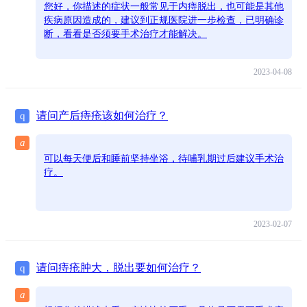
您好，你描述的症状一般常见于内痔脱出，也可能是其他
疾病原因造成的，建议到正规医院进一步检查，已明确诊
断，看看是否须要手术治疗才能解决。
2023-04-08
请问产后痔疮该如何治疗？
q
a
可以每天便后和睡前坚持坐浴，待哺乳期过后建议手术治
疗。
2023-02-07
请问痔疮肿大，脱出要如何治疗？
q
a