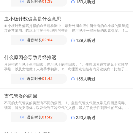
在多种生长因子和细胞因子。其中转化生长因子可以引起毛囊周围纤维化导致细
语音时长
01:39
153人听过
胞凋亡，使毛囊缩小，导致头发生长周期缩短出现脱发。另外，还有不良的饮食
习惯，比如长期低蛋白饮食，长期熬夜，生活不规律以及毛囊周围炎症都会促发
脱发的出现。
血小板计数偏高是什么意思
血小板计数偏高是指的血常规检测中，每升外周血液中所含有的血小板的数量超
过正常范围。临床上可见于生理性的变化，也可见于一些疾病的因素引发。 1、
生理性的变化主要是正常人体一天中的血小板计数出现波动。比如在清晨较低，
午后会升高。人体在剧烈运动的过程中，也可能会出现组织的细微的损伤，从而
语音时长
02:04
129人听过
出现血小板暂时性的增高。居住在高原的人群在缺氧的环境下，导致血小板计数
可能会偏高。还有一些特殊的生理期，比如女性在月经后也会出现有血小板增高
的表现。 2、病理性的因素主要常见于人体受到外伤，进行组织修复时血小板计
什么原因会导致月经推迟
数会偏高。有一些原发疾病，比如真性红细胞增多症、慢性髓系白血病、原发性
血小板增多症、原发性骨髓纤维化早期等。还有一些继发因素的疾病，比如缺铁
月经推迟可见于生理因素，也可见于病理因素。 1、生理因素通常是见于女性早
性贫血、急性感染、急性溶血、脾切除手术后，还有一些恶性肿瘤等。
孕期，以及女性做了人流手术初期。 2、病理因素包括有内分泌疾病：比如子宫
内膜炎，以及甲状腺功能减退、多囊卵巢综合症、早发性卵巢功能不全、高催乳
素血症。还有其他的一些慢性病，包括各种慢性肝炎，肺结核，以及肿瘤，都可
语音时长
01:42
155人听过
能会因营养缺乏导致月经推迟。还可见于服用一些药物导致，比如口服紧急避孕
药以及多蟠立酮都可能会引发月经推迟。
支气管炎的病因
不同的支气管炎的类型有不同的病因。 1、急性气管支气管炎常见病因是病毒、
细菌、肺炎支原体，以及受到了冷空气的入侵，吸入了化学性刺激性的气体。还
有其他的一些病原微生物，比如钩虫等。 2、慢性支气管炎的病因主要是多种因
素长期相互作用的结果，包括病原体如病毒、细菌、支原体、有害颗粒的吸入，
语音时长
01:42
223人听过
还有年龄以及气候因素导致。 3、毛细支气管炎主要是由嗜支气管上皮细胞的病
毒导致，以合胞病毒最常见。 4、闭塞性细支气管炎原因有很多，包括气管移植
后的排斥反应、结缔组织疾病、病毒感染、肺孢子菌肺炎等引发。