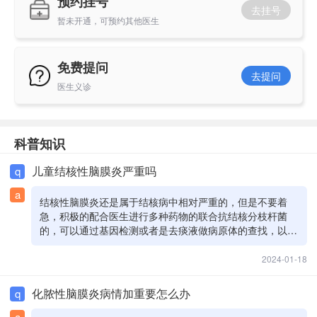
预约挂号
去挂号
暂未开通，可预约其他医生
免费提问
去提问
医生义诊
科普知识
儿童结核性脑膜炎严重吗
q
a
结核性脑膜炎还是属于结核病中相对严重的，但是不要着
急，积极的配合医生进行多种药物的联合抗结核分枝杆菌
的，可以通过基因检测或者是去痰液做病原体的查找，以及
药物敏感试验，另外还要穿刺。腰穿最后取的脑脊液来检查
目前病情并不是特别严重，要随时复诊观察
2024-01-18
化脓性脑膜炎病情加重要怎么办
q
a