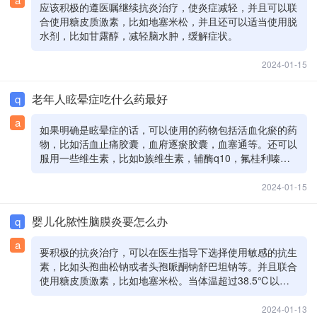
应该积极的遵医嘱继续抗炎治疗，使炎症减轻，并且可以联
合使用糖皮质激素，比如地塞米松，并且还可以适当使用脱
水剂，比如甘露醇，减轻脑水肿，缓解症状。
2024-01-15
老年人眩晕症吃什么药最好
q
a
如果明确是眩晕症的话，可以使用的药物包括活血化瘀的药
物，比如活血止痛胶囊，血府逐瘀胶囊，血塞通等。还可以
服用一些维生素，比如b族维生素，辅酶q10，氟桂利嗪
等。必要时选择脱水剂，比如甘露醇等，需要在医生指导下
使用，平时避免劳累。
2024-01-15
婴儿化脓性脑膜炎要怎么办
q
a
要积极的抗炎治疗，可以在医生指导下选择使用敏感的抗生
素，比如头孢曲松钠或者头孢哌酮钠舒巴坦钠等。并且联合
使用糖皮质激素，比如地塞米松。当体温超过38.5℃以上
时，可以使用对乙酰氨基酚退热栓塞肛门退热。继续母乳喂
养，通过排汗排尿能够降低体温，并且还要使用甘露醇脱水
2024-01-13