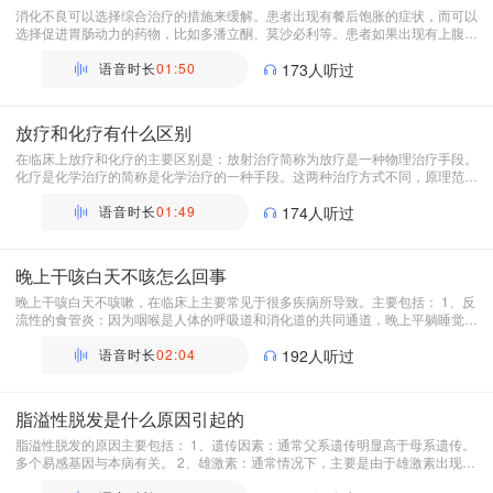
消化不良可以选择综合治疗的措施来缓解。患者出现有餐后饱胀的症状，而可以
选择促进胃肠动力的药物，比如多潘立酮、莫沙必利等。患者如果出现有上腹
胀，食欲下降等症状，可以适当选择使用助消化类的药物，如酵母片、乳酶生、
b族维生素、健脾口服液等。 如果患者出现有腹泻或者便秘，可以选择益生菌如
语音时长
01:50
173人听过
双歧杆菌四联活菌、乳酸菌等。另外，如果患者腹泻非常严重，可以服用蒙脱石
散缓解。必要时选择静脉点滴补充电解质和液体，防止脱水和电解质的紊乱。如
果患者出现有情绪异常，确诊有抑郁症，可以在医生指导下选择使用抗抑郁的药
放疗和化疗有什么区别
物，比如阿米替林等。
在临床上放疗和化疗的主要区别是：放射治疗简称为放疗是一种物理治疗手段。
化疗是化学治疗的简称是化学治疗的一种手段。这两种治疗方式不同，原理范围
和不良反应都有区别。 1、放疗是包括人体各部位实体的肿瘤，以及部分血液系
统疾病的肿瘤可以起到一定的根治肿瘤、姑息减症、联合抗肿瘤治疗的作用。一
语音时长
01:49
174人听过
般不良反应主要表现为有放射性的损伤，比如放射性肺炎。 2、化疗通过化学物
质来杀死肿瘤细胞，一般通过口服或者静脉点滴的方式给药，可用于治疗一些恶
性肿瘤，比如肺小细胞癌、恶性淋巴瘤、白血病等。通常还可以用于有转移的中
晚上干咳白天不咳怎么回事
晚期的肿瘤，不良反应主要是由胃肠道的刺激、脱发、骨髓抑制等。
晚上干咳白天不咳嗽，在临床上主要常见于很多疾病所导致。主要包括： 1、反
流性的食管炎：因为咽喉是人体的呼吸道和消化道的共同通道，晚上平躺睡觉的
时候，胃部分泌的大量的胃酸，就有部分会返流到上消化道，会反流到咽喉部，
甚至通过咽喉部到气道，直到支气管，引起干性咳嗽的症状。白天起床之后返流
语音时长
02:04
192人听过
的胃酸减少，就会逐渐的减少对呼吸道的刺激，因此白天不会咳嗽。 2、慢性咽
炎：因为在晚上睡觉平躺时，呼吸道内大量的炎性分泌物，会逐渐地刺激咽喉部
堆积过多，甚至引起支气管粘膜的受损，引起刺激，出现咳嗽。 3、心脏病：夜
脂溢性脱发是什么原因引起的
间睡觉平躺时有大量的血液回流到肺部，引起肺部瘀血的加重，加重心脏负荷引
起心功能衰竭，会出现刺激性的咳嗽。
脂溢性脱发的原因主要包括： 1、遗传因素：通常父系遗传明显高于母系遗传。
多个易感基因与本病有关。 2、雄激素：通常情况下，主要是由于雄激素出现分
泌失调，而损伤到了毛囊导致脱发。 3、其他的原因，包括毛囊及其周围组织存