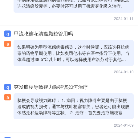
连花清瘟胶囊等，必要时还可以用干扰素雾化吸入治疗。
2024-01-11
甲流吃连花清瘟颗粒管用吗
q
a
如果明确为甲型流感病毒感染，这个时候呢，应该选择抗病
毒的药物早期使用，比如奥司他韦等在医生指导下使用。当
体温超过38.5℃以上时，可以选择使用布洛芬对于其他的
两种中成药，你选择一种就可以了，要多饮温开水，注意保
暖，随时复诊。
2024-01-10
突发脑梗导致视力障碍该如何治疗
q
a
脑梗会导致视力障碍： 1. 病因：视力障碍主要是由于脑梗
造成的视力损伤，通常与枕叶梗塞有关，患者还可能出现肢
体感觉和运动障碍等症状。 2. 治疗：首先要治疗脑梗塞，
较严重时需静脉溶栓，并服用抗血小板凝聚剂，同时进行神
经营养治疗。中药方面，可使用丹参、红花、三七和银杏叶
2024-01-09
制剂等改善血液循环和活血化瘀。平时要注意饮食清淡、控
制血压和血糖，并注意休息和水分摄入。