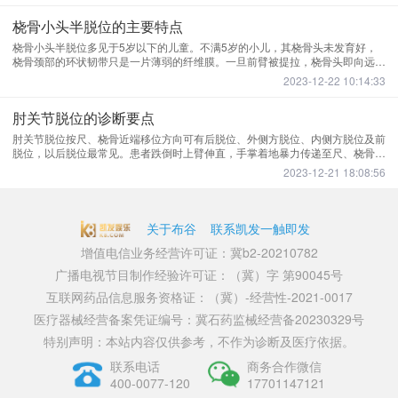
桡骨小头半脱位的主要特点
桡骨小头半脱位多见于5岁以下的儿童。不满5岁的小儿，其桡骨头未发育好，
桡骨颈部的环状韧带只是一片薄弱的纤维膜。一旦前臂被提拉，桡骨头即向远端
滑移，恢复原位时，环状韧带的上半部不及退缩，卡压在肱桡关节内，称为桡骨
2023-12-22 10:14:33
小头半脱位。有上肢被牵拉的病史，通常是年轻的父母领着小儿上街，小儿的上
肢上举，父母的上肢下垂，遇有情况时，父母的手突然提起小儿的手，此时小儿
肘关节脱位的诊断要点
立刻出现的症状。
肘关节脱位按尺、桡骨近端移位方向可有后脱位、外侧方脱位、内侧方脱位及前
脱位，以后脱位最常见。患者跌倒时上臂伸直，手掌着地暴力传递至尺、桡骨上
端，尺骨鹰嘴突处产生杠杆作用，使尺、桡骨近端脱向肱骨远端的后方。肘关节
2023-12-21 18:08:56
的前半部关节囊通常有撕裂，肱肌也有不同程度的撕裂，一般还伴有侧副韧带损
伤。重度向后移位，可有正中神经与尺神经过度牵拉损伤。患处肿、痛，不能活
动，患者以健手托住患侧前臂，肘关节处于半伸直位，被动运动时伸不直肘部。
关于布谷
联系凯发一触即发
增值电信业务经营许可证：冀b2-20210782
广播电视节目制作经验许可证：（冀）字 第90045号
互联网药品信息服务资格证：（冀）-经营性-2021-0017
医疗器械经营备案凭证编号：冀石药监械经营备20230329号
特别声明：本站内容仅供参考，不作为诊断及医疗依据。
联系电话
商务合作微信
400-0077-120
17701147121