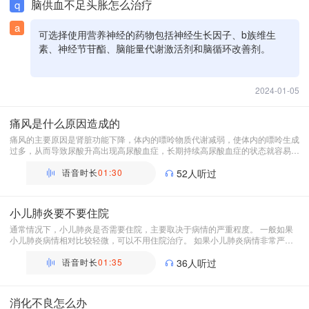
脑供血不足头胀怎么治疗
q
a
可选择使用营养神经的药物包括神经生长因子、b族维生
素、神经节苷酯、脑能量代谢激活剂和脑循环改善剂。
2024-01-05
痛风是什么原因造成的
痛风的主要原因是肾脏功能下降，体内的嘌呤物质代谢减弱，使体内的嘌呤生成
过多，从而导致尿酸升高出现高尿酸血症，长期持续高尿酸血症的状态就容易引
起痛风。患者往往会出现有全身各处的关节，比如脚部的第一足趾关节出现疼
痛，甚至红肿。部分患者可能并发有细菌感染，使症状更加显著。 痛风的诱发
语音时长
01:30
52人听过
因素主要是不良的生活方式，比如不喜欢运动，而且喜欢吃一些高嘌呤的食物，
比如各种动物的内脏、海鲜及豆制品等。
小儿肺炎要不要住院
通常情况下，小儿肺炎是否需要住院，主要取决于病情的严重程度。 一般如果
小儿肺炎病情相对比较轻微，可以不用住院治疗。 如果小儿肺炎病情非常严
重，应该及时住院治疗。比如小儿出现的肺炎症状有轻微的咳嗽，咳痰，轻微的
胸闷，无明显的呼吸困难，可以在门诊治疗，给于抗炎的药物，选择口服或者静
语音时长
01:35
36人听过
脉点滴的方式给药，能够缓解症状，回家休息，定期复诊即可。如果小儿出现的
肺炎病情严重，有明显的喘息、气促、胸闷、气短、呼吸困难、口唇出现紫绀、
精神萎靡、食欲下降、恶心、呕吐、腹泻，甚至出现了心力衰竭，这个时候应该
消化不良怎么办
及早进行住院治疗。