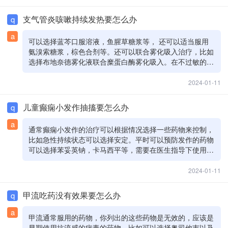
治疗，降低颅内水肿，降低颅内压。要住院积极治疗，必要
时去icu
支气管炎咳嗽持续发热要怎么办
q
a
可以选择蓝芩口服溶液，鱼腥草糖浆等， 还可以适当服用
氨溴索糖浆，棕色合剂等。还可以联合雾化吸入治疗，比如
选择布地奈德雾化液联合糜蛋白酶雾化吸入。在不过敏的情
况下，在医生指导下服用。针对于呼吸道：饮食清淡，不要
吃辛辣刺激，过于冰冷，过于滚烫的食物，可以适当的吃一
2024-01-11
点瘦肉粥，蔬菜粥，水果羹等。注意保暖，避免受凉，适当
的卧床休息，恢复体力 ，保证良好的睡眠状态。可以检查
儿童癫痫小发作抽搐要怎么办
q
一下血常规，必要时可以拍一下胸片，根据检查结果，随时
调整治疗方案，如果明确有细菌感染，可以在医生指导下使
a
通常癫痫小发作的治疗可以根据情况选择一些药物来控制，
用一些抗生素。在不过敏的情况下，在医生指导下使用。
比如急性持续状态可以选择安定。平时可以预防发作的药物
可以选择苯妥英钠，卡马西平等，需要在医生指导下使用，
并且定期复查肝肾功能等调整治疗方案。
2024-01-11
甲流吃药没有效果要怎么办
q
a
甲流通常服用的药物，你列出的这些药物是无效的，应该是
早期使用抗流感的病毒的药物。比如可以选择奥司他韦以及