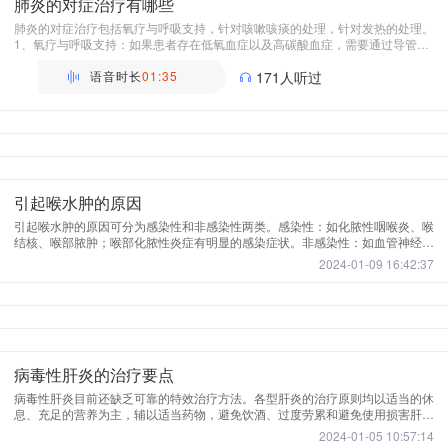
肺炎的对症治疗有哪些
肺炎的对症治疗包括氧疗与呼吸支持，针对咳嗽咳痰的处理，针对发热的处理。
1、氧疗与呼吸支持：如果患者存在低氧血症以及高碳酸血症，需要通过导管或
者面罩吸氧，调整给氧浓度，维持血氧饱和度，达到正常平稳的状态。 2、针对
于咳嗽咳痰：通常根据情况来选择方案。如果干咳为主，可以使用镇咳药物，比
语音时长
01:35
171人听过
如复方甘草片、右美沙芬等。如果咳嗽咳痰，痰量过多或者粘稠，可以给予祛痰
药，比如氨溴索，也可以选择雾化吸入治疗。 3、对于发热：如果温超过38.5摄
氏度以上，可以使用物理降温或者退热剂，比如布洛芬、对乙酰氨基酚等。
引起喉水肿的原因
引起喉水肿的原因可分为感染性和非感染性两类。感染性：如化脓性咽喉炎、喉
结核、喉部脓肿；喉部化脓性炎症有明显的感染症状。非感染性：如血管神经性
水肿、药物过敏(碘剂、阿司匹林等)、喉部外伤、异物损伤刺激(气管插管)、高
2024-01-09 16:42:37
热蒸气或强烈化学气体(氯气、光气、氨气、二氧化硫等)刺激、腐蚀剂(高浓度高
锰酸溶液)刺激等。血管神经性水肿所致的喉水肿，多有身体其他部位过敏征
象，常有多次反复发作史。药物过敏性喉水肿有服用药物史。
病毒性肝炎的治疗要点
病毒性肝炎目前还缺乏可靠的特效治疗方法。各型肝炎的治疗原则均以适当的休
息、充足的营养为主，辅以适当药物，避免饮酒、过度劳累和避免使用损害肝脏
的药物
2024-01-05 10:57:14