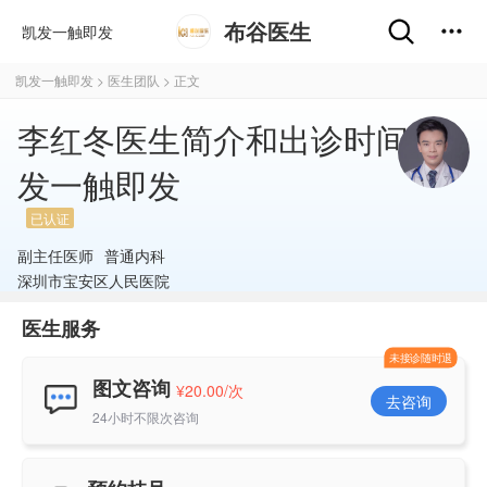
布谷医生
凯发一触即发
凯发一触即发
>
医生团队
> 正文
李红冬医生简介和出诊时间-凯
发一触即发
已认证
副主任医师
普通内科
深圳市宝安区人民医院
医生服务
未接诊随时退
图文咨询
¥20.00/次
去咨询
24小时不限次咨询