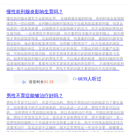
慢性前列腺炎影响生育吗？
慢性前列腺炎通常不会影响生育。 在做精液化验的时候，有的时候会发现精
液里有一些白细胞，会判断白细胞可能来自于生殖系统或者前列腺，但是从
临床的一些表现来看，白细胞并不会影响精子的活力，也不会影响到男性的
生殖功能。 一旦有男性不育的问题，也不要把目光集中在前列腺上，因为男
性不育的原因是很多，比如精索静脉曲张、性激素的问题、基因的问题等等
都会影响，做必要的检查来排除。当然极少数情况下，比方生殖道的感染，
包括前列腺的炎症，支原体衣原体引起的炎症，可能会对精子质量产生影
响，可能会影响生殖功能，但是支原体衣原体引起的前列腺炎是极其少见
的。如果怀疑前列腺引起的男性不育，可以做必要的检查，做前列腺的培养
或者做精液的培养，看看有没有支原体衣原体的存在即可。 总体慢性的前列
腺炎一般不会影响男性的生育，男性不育的问题主要原因也不在前列腺。
6839人听过
语音时长
01:50
男性不育症能够治疗好吗？
男性不育是可以治疗，也是可以治愈。男性不育的治疗目的就是为了要生孩
子，目前要孩子的方法是很多的，所以从这一点上讲，男性不育是可以治
愈。 当然男性不育原因比较复杂，所以具体的治疗手段，可能比较复杂比较
多。男性不育首先注意几点：首先是不是有男性不育，需不需要治疗，有一
些男性刚结婚两三个月或者半年没有要上孩子后，急不可待地去医院去找大
夫要求治疗，其实这是不正确的，因为正常男性在一年当中夫妻，能够要上