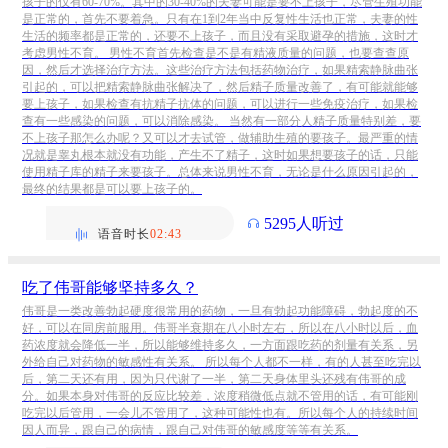
孩子的仅有60-70%。其中的30-40%的夫妻可能是要不上孩子，尽管生殖功能
是正常的，首先不要着急。只有在1到2年当中反复性生活也正常，夫妻的性
生活的频率都是正常的，还要不上孩子，而且没有采取避孕的措施，这时才
考虑男性不育。 男性不育首先检查是不是有精液质量的问题，也要查查原
因，然后才选择治疗方法。这些治疗方法包括药物治疗，如果精索静脉曲张
引起的，可以把精索静脉曲张解决了，然后精子质量改善了，有可能就能够
要上孩子，如果检查有抗精子抗体的问题，可以进行一些免疫治疗，如果检
查有一些感染的问题，可以消除感染。 当然有一部分人精子质量特别差，要
不上孩子那怎么办呢？又可以才去试管，做辅助生殖的要孩子。最严重的情
况就是睾丸根本就没有功能，产生不了精子，这时如果想要孩子的话，只能
使用精子库的精子来要孩子。总体来说男性不育，无论是什么原因引起的，
最终的结果都是可以要上孩子的。
5295人听过
语音时长
02:43
吃了伟哥能够坚持多久？
伟哥是一类改善勃起硬度很常用的药物，一旦有勃起功能障碍，勃起度的不
好，可以在同房前服用。伟哥半衰期在八小时左右，所以在八小时以后，血
药浓度就会降低一半，所以能够维持多久，一方面跟吃药的剂量有关系，另
外给自己对药物的敏感性有关系。 所以每个人都不一样，有的人甚至吃完以
后，第二天还有用，因为只代谢了一半，第二天身体里头还残有伟哥的成
分。如果本身对伟哥的反应比较差，浓度稍微低点就不管用的话，有可能刚
吃完以后管用，一会儿不管用了，这种可能性也有。所以每个人的持续时间
因人而异，跟自己的病情，跟自己对伟哥的敏感度等等有关系。