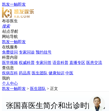
凯发一触即发
布谷医生
搜索
站点导航
网站导航
凯发一触即发
在线服务
免费提问
专家问诊
预约挂号
科普内容
医学视频
权威科普
专家问答
语音科普
直播专区
医患交流
查信息
疾病百科
药品库
医生团队
健康知识
中医
我的
个人中心
凯发一触即发
>
医生团队
> 正文
张国喜医生简介和出诊时间-凯