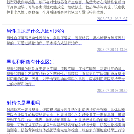
新型冠状病毒感染一般不会对性腺器官产生危害。某些患者在病情恢复后由
于身体虚弱，可能会出现性功能减退、性欲缺乏、勃起障碍等表现，该症状
并非永久性，多数在一个月后随着身体的恢复可逐渐得到改善。
2023-07-31 08:21:37
男性血尿是什么原因引起的
男性血尿可能是急性膀胱炎、急性尿道炎、膀胱结石、肾小球肾炎等原因引
起的，可通过药物治疗、手术等方式进行治疗。
2023-07-30 11:43:08
早泄和阳痿有什么区别
早泄和阳痿的区别在于定义不同、原因不同、症状不同等。需要注意的是，
早泄和阳痿并不是互相独立的两种性功能障碍，有些男性可能同时存在早泄
和阳痿的症状。因此，对于出现性功能障碍的男性，应该到正规医院接受专
业的诊断和治疗。
2023-07-29 08:29:30
射精快是早泄吗
射精快不一定是早泄，还应根据每次性生活的时间进行初步判断，具体诊断
应以专业医生的检查结果为准。如果是偶尔的射精快并不一定是早泄，可能
受到工作压力大、熬夜、剧烈运动等影响，如果是经常性的射精快则可能是
早泄，可到正规医院的泌尿外科进行秒表评估射精潜伏期、阴茎生物感觉阈
值测定、阴茎背神经躯体感觉诱发电位等检查，综合多方面检查结果进行诊