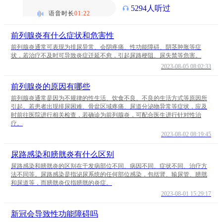
5294人听过
语音时长
01:22
前列腺炎有什么症状和危害性
前列腺炎通常可表现为排尿异常、会阴疼痛、性功能障碍、阴茎肿胀等症
状，若治疗不及时可导致炎症迁延不愈，引起尿路梗阻、尿失禁等危害。
2023-08-05 08:02:33
前列腺炎的原因有哪些
前列腺炎通常是因为不规律的性生活、饮食不良、不良的生活方式等原因所
引起。若患者出现排尿困难、骨盆区域疼痛、尿道分泌物异常等症状，应及
时前往医院进行相关检查，若确诊为前列腺炎，可配合医生进行针对性治
疗。
2023-08-02 08:19:45
尿路感染和膀胱炎有什么区别
尿路感染和膀胱炎的区别在于发病部位不同、病因不同、症状不同、治疗方
法不同等。尿路感染是指泌尿系统的任何部位感染，包括肾、输尿管、膀胱
和尿道等，而膀胱炎仅指膀胱的炎症。
2023-08-01 15:29:17
新冠会导致性功能障碍吗