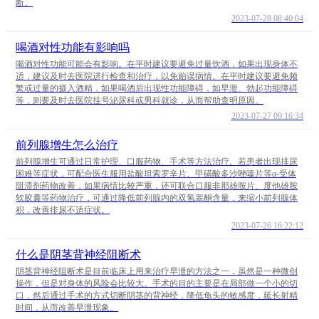
断。
2023-07-28 08:40:04
喝酒对性功能有影响吗
喝酒对性功能可能会有影响。在平时建议要避免过量饮酒，如果出现身体不
适，建议及时去医院进行检查和治疗，以免贻误病情。在平时建议要避免频
繁或过量的摄入酒精，如果喝酒后出现性功能障碍，如早泄、勃起功能障碍
等，则要及时去医院挂号泌尿科或男科就诊，从而帮助查明原因。
2023-07-27 09:16:34
前列腺增生怎么治疗
前列腺增生可通过日常护理、口服药物、手术等方法治疗。若患者出现排尿
困难等症状，可配合医生服用盐酸坦索罗辛片、甲磺酸多沙唑嗪片等α-受体
阻滞剂药物改善，如果病情比较严重，还可联合口服非那雄胺片、度他雄胺
软胶囊等药物治疗，可通过降低前列腺内的双氢睾酮含量，来缩小前列腺体
积，改善排尿不适症状。
2023-07-26 16:22:12
什么是阴茎背神经阻断术
阴茎背神经阻断术是目前临床上用来治疗早泄的方法之一，虽然是一种微创
操作，但是对身体的风险会比较大。手术的目的主要是在局部做一个小的切
口，然后通过手术的方式切断阴茎的背神经，降低龟头的敏感度，延长射精
时间，从而改善早泄现象。