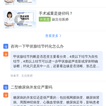
手术减重是捷径吗？
许英霞
副主任医师
查看更多
咨询一下甲状腺结节钙化怎么办
q
a
甲状腺结节判断是否恶变主要看分类，4类以下结节为良性
结节，4类以上结节可以进一步甲状腺超声造影或穿刺明确
诊断，钙化只是其中一点，还要看边缘是否清晰、形态是否
规则、有无血流、纵横比是否大于一等综合评估，仅钙化一
条不能判断为恶性
张春芳
主任医师
二型糖尿病并发症严重吗
q
a
糖尿病的并发症还是很严重的：包括视网膜病变、糖尿病肾
病、周围神经病变、心脑血管病变、糖尿病足等，影响患者