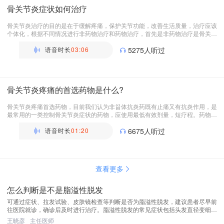
感会慢慢减轻。另外可以多吃低热量、高容积的食物，比如各种蔬菜；另外可以
骨关节炎症状如何治疗
少量多餐，将正餐的主食分出1/4的量，作为加餐量的使用；另外可以多选用粗
粮杂粮代替精细粮。可以有更强的刨腹感；另外将口味变淡，少搁盐，还有调味
剂减少也会降低食欲，避免出现饥饿感。
骨关节炎治疗的目的是在于缓解疼痛，保护关节功能，改善生活质量，治疗应该
个体化，根据不同情况进行非药物治疗和药物治疗，首先是非药物治疗是骨关节
炎治疗不可或缺的一部分，包括患者的自我教育和自我调理。 对每一个患者都
要进行针对性的患教筛查，易感因素治疗要考虑可能的病因和疼痛的程度，并且
语音时长
03:06
5275人听过
针对导致疼痛可能的因素进行管理，比如存在关节对线不良，肌肉无力超重或肥
胖，以及同时伴有焦虑郁情绪的，治疗包括避免导致关节疼痛的活动，增加肌肉
万瑾
力量，改善关节功能进行神经肌肉训练，改善本体感觉通过辅助支具，手杖等减
副主任医师
轻或重新分配关节负重。肥胖的病人减轻体重可有效的减轻骨关节炎症状，很多
骨关节炎疼痛的首选药物是什么?
锻炼，比如慢跑，太极拳等，对骨关节炎是有效的。另外一些理疗的方法，比如
针灸，水疗，蜡疗，也是有一定疗效。 第二是药物治疗，药物治疗包括控制症
状，药物改善病情药物以及软骨保护剂，首先是控制病情，非甾体抗炎药既有止
骨关节炎疼痛首选药物，目前我们认为非甾体抗炎药既有止痛又有抗炎作用，是
痛又有抗炎的作用是最常见的一类控制骨关节炎症状的药物应使用最低有效剂
最常用的一类控制骨关节炎症状的药物，应使用最低有效剂量，短疗程。药物的
量，短疗程，药物种类以及剂量的选择，应该个体化，轻症患者可选用外用制
种类以及剂量的选择应个体化，轻症病人首先选用局部外用的非甾体抗炎药制剂
剂，减轻关节疼痛，不良反应小。当外用药物无法缓解时，可选用口服的非甾体
和或辣椒碱乳剂，可减轻关节疼痛，不良反应小。 外用药物无法缓解的时候，
语音时长
01:20
6675人听过
抗炎药，对乙酰氨基酚，目前因为疗效有限，不良反应多，已不做推荐。对于非
可以口服非甾体抗炎药，对乙酰氨基酚，因疗效有限，不良反应多，目前已不推
甾体抗营养不能充分缓解的疼痛时，会有用药禁忌时可考虑弱阿片类药物，比如
荐作为骨关节炎首选药物。非甾体抗炎药不能充分缓解疼痛或有用药禁忌时可考
万瑾
曲马多，对于部分伴有疼痛敏化的病人可给予抗抑郁药物，比如杜洛西丁。避免
虑用弱阿片类药物，这类药物耐受性好，而且成瘾性小，比如曲马多。部分伴有
副主任医师
全身使用糖皮质激素，必要时可进行关节内注射透明质酸等。另外，对于关节疼
疼痛敏化的病人可给予抗抑郁药物，比如杜洛西丁等。
查看更多
痛已有严重影响病人日常生活的可进行手术治疗。
怎么判断是不是脂溢性脱发
可通过症状、拉发试验、皮肤镜检查等判断是否为脂溢性脱发，建议患者尽早前
往医院就诊，确诊后及时进行治疗。脂溢性脱发的常见症状包括头发直径变细、
头发密度下降、发际线后移、头发油腻等，部分患者还会伴有头屑较多、丘疹、
王晓彦
主任医师