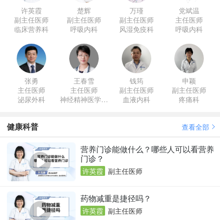
许英霞
楚辉
万瑾
党斌温
副主任医师
副主任医师
副主任医师
主任医师
临床营养科
呼吸内科
风湿免疫科
呼吸内科
张勇
王春雪
钱筠
申颖
主任医师
主任医师
副主任医师
副主任医师
泌尿外科
神经精神医学与
血液内科
疼痛科
临床心理科
健康科普
查看全部
营养门诊能做什么？哪些人可以看营养
门诊？
许英霞
副主任医师
药物减重是捷径吗？
许英霞
副主任医师