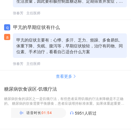
生活质量，因此要积极控制血糖达标、定期筛查并发症，防
止并发症发生、发展
张春芳
主任医师
甲亢的早期症状有什么
q
a
甲亢的症状主要有：心悸、多汗、乏力、烦躁、多食易饥、
体重下降、失眠、腹泻等，早期症状较轻，治疗有药物、同
位素、手术治疗，看看自己适合什么方案
张春芳
主任医师
查看更多
糖尿病饮食误区-饥饿疗法
糖尿病饮食的误区之一是饥饿疗法，有些患者采用饥饿的疗法来降糖是不正确
的。 糖尿病的饮食需要平衡膳食，患者应该维持标准体重。如果体重超重要减
重，如果消瘦的要增加体重，保持标准体重。摄入和各自的标准体重及活动强度
相一致的食物量。饥饿的办法可能使自身的物质被消耗，导致体重下降，引起代
语音时长
01:54
5951人听过
谢紊乱，如果时间过长会导致营养失衡，不利于糖尿病的控制，反而会加重病
情。 饮食中如果感到饥饿怎么办呢？ 饥饿是糖尿病的一种症状，如果病情改善
张春芳
以后饥饿感会减轻，进食量也明显减少。胃肠道是不适应的，但是几天以后饥饿
主任医师