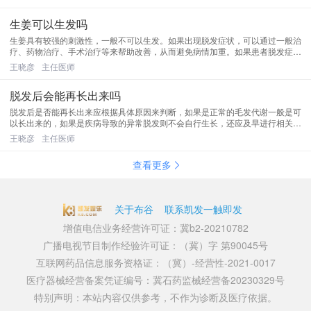
脓疱等，通常从青春期开始...
生姜可以生发吗
生姜具有较强的刺激性，一般不可以生发。如果出现脱发症状，可以通过一般治
疗、药物治疗、手术治疗等来帮助改善，从而避免病情加重。如果患者脱发症状
并不明显，可以通过做好头部护理来帮助恢复，如适当按摩头皮、按时清洗头部
王晓彦
主任医师
等，期间也要避免过度拉扯...
脱发后会能再长出来吗
脱发后是否能再长出来应根据具体原因来判断，如果是正常的毛发代谢一般是可
以长出来的，如果是疾病导致的异常脱发则不会自行生长，还应及早进行相关治
疗。脱发可分为生理性脱发和病理性脱发，一般生理性脱发多与正常毛发代谢和
王晓彦
主任医师
精神压力过大等因素有关，...
查看更多
关于布谷
联系凯发一触即发
增值电信业务经营许可证：冀b2-20210782
广播电视节目制作经验许可证：（冀）字 第90045号
互联网药品信息服务资格证：（冀）-经营性-2021-0017
医疗器械经营备案凭证编号：冀石药监械经营备20230329号
特别声明：本站内容仅供参考，不作为诊断及医疗依据。