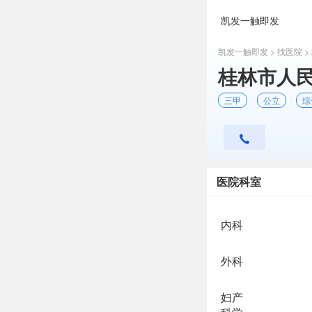
凯发一触即发
凯发一触即发
>
找医院
>
桂林市人民
三甲
公立
综
医院科室
内科
外科
妇产