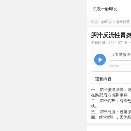
凯发一触即发
凯发一触即发
>
语音科普
胆汁反流性胃炎
发布时间：2024-07-16 14
点击播放医
00:00
语音内容
一、胃部胀痛胀痛：
在胸部后方感到疼痛
二、胃部灼热：有些
状。
三、胃部出血：过量
四、经常呕吐：因为