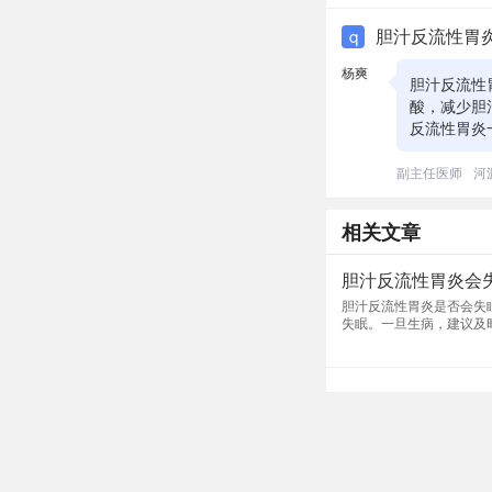
胆汁反流性胃
q
杨爽
胆汁反流性
酸，减少胆
反流性胃炎
副主任医师
河
相关文章
胆汁反流性胃炎会
胆汁反流性胃炎是否会失
失眠。一旦生病，建议及
通常只表现为阵发性上