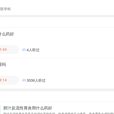
科医学科
什么药好
医院
1:43
4人听过
重吗
医生科普团队
2:14
3036人听过
胆汁反流性胃炎用什么药好
胆汁反流性胃炎是常见的消化系统疾病，给患者带来不少痛苦。患者通常会感到腹