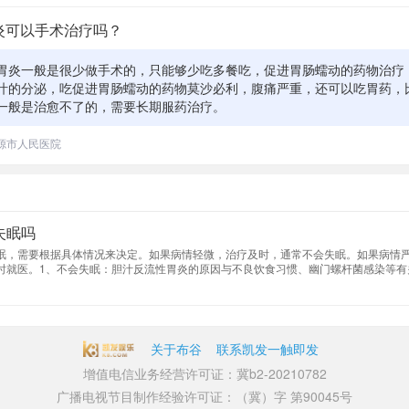
炎可以手术治疗吗？
胃炎一般是很少做手术的，只能够少吃多餐吃，促进胃肠蠕动的药物治疗
汁的分泌，吃促进胃肠蠕动的药物莫沙必利，腹痛严重，还可以吃胃药，
一般是治愈不了的，需要长期服药治疗。
源市人民医院
失眠吗
眠，需要根据具体情况来决定。如果病情轻微，治疗及时，通常不会失眠。如果病情
时就医。1、不会失眠：胆汁反流性胃炎的原因与不良饮食习惯、幽门螺杆菌感染等有
关于布谷
联系凯发一触即发
增值电信业务经营许可证：冀b2-20210782
广播电视节目制作经验许可证：（冀）字 第90045号