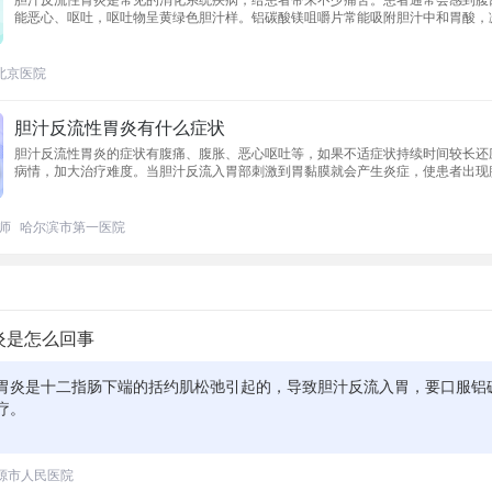
能恶心、呕吐，呕吐物呈黄绿色胆汁样。铝碳酸镁咀嚼片常能吸附胆汁中和胃酸，
伤害，有效缓解症状。这种胃炎主要因幽门括约肌功能失常而起。正常情况下
北京医院
胆汁反流性胃炎有什么症状
胆汁反流性胃炎的症状有腹痛、腹胀、恶心呕吐等，如果不适症状持续时间较长还
病情，加大治疗难度。当胆汁反流入胃部刺激到胃黏膜就会产生炎症，使患者出现
主，具体表现为烧灼感，无规律性，多数患者在餐后疼痛感还会有所加重。
师
哈尔滨市第一医院
炎是怎么回事
胃炎是十二指肠下端的括约肌松弛引起的，导致胆汁反流入胃，要口服铝
疗。
源市人民医院