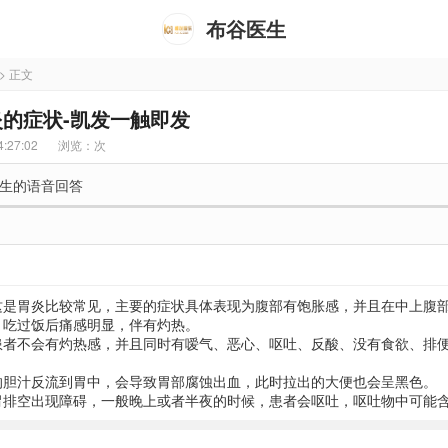
布谷医生
> 正文
的症状-凯发一触即发
:27:02
浏览：
次
生的语音回答
这是胃炎比较常见，主要的症状具体表现为腹部有饱胀感，并且在中上腹
，吃过饭后痛感明显，伴有灼热。
患者不会有灼热感，并且同时有嗳气、恶心、呕吐、反酸、没有食欲、排
的胆汁反流到胃中，会导致胃部腐蚀出血，此时拉出的大便也会呈黑色。
胃排空出现障碍，一般晚上或者半夜的时候，患者会呕吐，呕吐物中可能