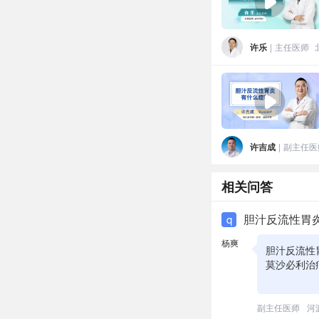
许乐
|
主任医师
许吉成
|
副主任医
相关问答
胆汁反流性胃
q
杨爽
胆汁反流性
莫沙必利治
副主任医师
河