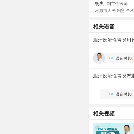
杨爽
副主任医师
河源市人民医院
全
相关语音
胆汁反流性胃炎用
许乐
主任医师 | 消化内科 北京
语音时长
0
胆汁反流性胃炎严
万瑶
主管药师 | 药剂科 布谷
语音时长
0
相关视频