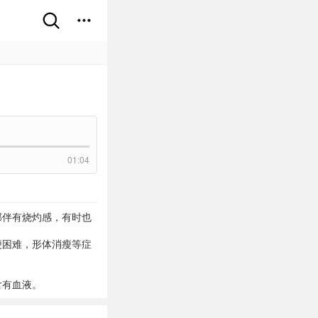
01:04
部伴有烧灼感，有时也
便困难，形体消瘦等症
含有血液。