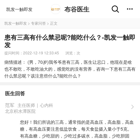
布谷医生
凯发一触即发
凯发一触即发
>
专家问答
> 正文
患有三高有什么禁忌呢?能吃什么？-凯发一触即
发
提问时间：2022-12-19 12:33:45
浏览：
次
病情描述： (男，70岁)我爷爷患有三高，医生让忌口，他现在是啥
也不敢吃，不敢吃油大的，感觉吃的没有营养，咨询一下患有三高有
什么禁忌呢？该注意些什么?能吃什么？
医生回答
范军
主任医师
|
心内科
北京积水潭医院
您好！我们所说的三高，通常指的是高血压，高血脂，高血
糖，有高血压要注意低盐饮食，每天食盐摄入量小于5克。
有高血糖，少吃甜的，少吃过多碳水，高血脂，少吃胆固