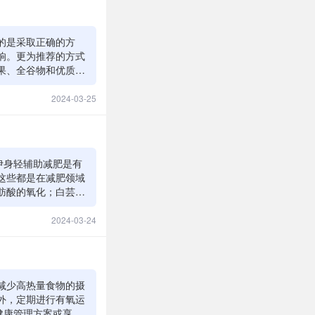
的是采取正确的方
响。更为推荐的方式
果、全谷物和优质蛋
对个体的情况，尚氏
标的饮食计划。然
2024-03-25
体需求。
伊身轻辅助减肥是有
这些都是在减肥领域
肪酸的氧化；白芸豆
成分结合在一起，确
到饮食、运动、遗传和
2024-03-24
凯发一触即发的解决
轻的成分对大多数人
过敏，使用前最好咨
减少高热量食物的摄
外，定期进行有氧运
健康管理方案或享美