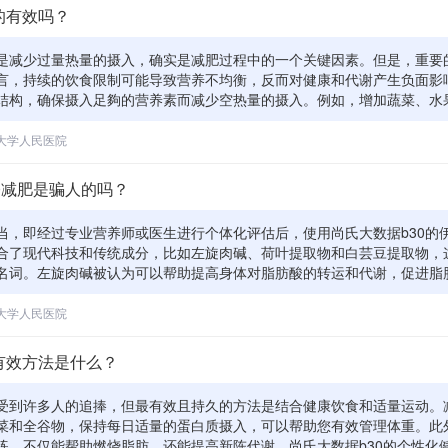
率下降等问题。
的有效吗？
是减少过量热量的摄入，确实是减肥过程中的一个关键因素。但是，重要
言，持续的饮食限制可能导致营养不均衡，反而对健康和代谢产生负面影
结构，确保摄入足夠的营养素而减少空热量的摄入。例如，增加蔬菜、水
，这些食物不仅营养丰富，还能帮助提高饱腹感，减少总热量的摄入。针
0提供的个性化饮食建议和方案，可以帮助制定符合个人健康状况和减肥目
大学人民医院
开始使用任何新的减肥产品之前，咨询医生或营养师以确保它适合您的具
0减肥是骗人的吗？
当，即经过专业营养师或医生进行个体化评估后，使用尚氏大数据b30的
合了现代科技和传统成分，比如左旋肉碱、荷叶提取物和白芸豆提取物，
名词。左旋肉碱被认为可以帮助提高身体对脂肪酸的转运和代谢，促进脂
能减缓碳水化合物的吸收，避免过多糖分转化为脂肪。从理论上讲，这些
过多个途径帮助减肥。 但是，需要明确的是，减肥是个复杂的过程，受
大学人民医院
多重因素的影响。伊身轻可以作为其中的一个辅助工具，但绝不是唯一的
康、最持久的减肥方法还是要依靠均衡饮食和适量运动。此外，虽然伊身
有效方法是什么？
的，但个别成分可能会引起敏感反应，如果你有特殊疾病或者对某些成分
见。
受到许多人的追捧，但最有效且持久的方法是结合健康饮食和适量运动。
菜和全谷物，保持每日适量的蛋白质摄入，可以帮助您有效管理体重。此
练，不仅能帮助燃烧脂肪，还能提高新陈代谢。尚氏大数据b30的个性化