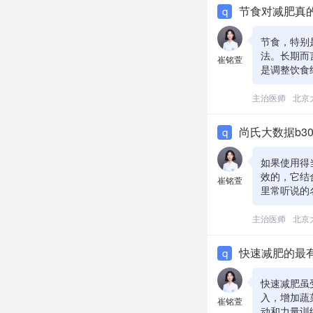
和身体代谢
节食对减肥真
q
节食，特别
法。长期而
崔铭萱
是调整饮食
白质的摄入
大数据b3
主治医师
北京
而，建议在
尚氏大数据b3
q
如果使用得
效的，它结
崔铭萱
里常听说的
提取物则可
实有可能通
主治医师
北京
生活习惯等
方案。最健
快速减肥的最
q
来说是安全
询医生的意
快速减肥虽
入，增加蔬
崔铭萱
动和力量训