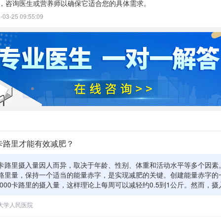
，咨询医生或营养师以确保它适合您的具体需求。
3-25 09:55:09
卡路里才能有效减肥？
卡路里摄入量因人而异，取决于年龄、性别、体重和活动水平等多个因素
路里量，保持一个适当的能量赤字，是实现减肥的关键。创建能量赤字的
到1000卡路里的摄入量，这样理论上每周可以减轻约0.5到1公斤。然而，
持基本生命活动所需的最低水平。尚氏大数据b30和享美科技提供的营养
个人的卡路里需求，并制定既能满足营养需求又能实现减肥目标的饮食计
大学人民医院
可持续的方式进行，过低的卡路里摄入可能会对健康产生负面影响，包括