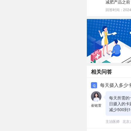
减肥产品之前
回答时间：2024-0
相关问答
每天摄入多少
q
每天所需的
日摄入的卡
崔铭萱
减少500
于身体为维
帮助您计算
主治医师
北京
应以健康和