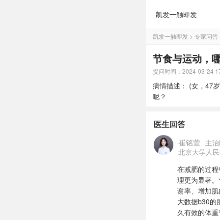
凯发一触即发
凯发一触即发
>
专家问答
节食与运动，哪
提问时间：2024-03-24 17
病情描述： (女，4
呢？
医生回答
崔铭萱
主治
北京大学人民
在减肥的过程
理更为显著。
谢率、增加肌
大数据b30
久有效的体重