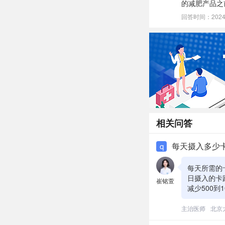
的减肥产品之
回答时间：2024-0
相关问答
每天摄入多少
q
每天所需的
日摄入的卡
崔铭萱
减少500
于身体为维
帮助您计算
主治医师
北京
应以健康和