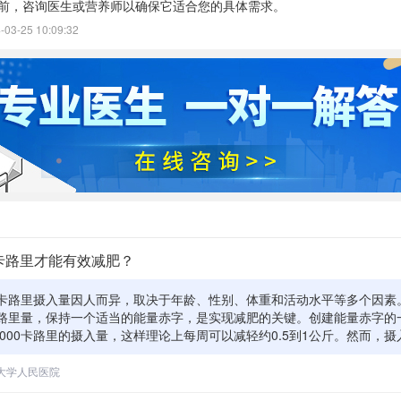
前，咨询医生或营养师以确保它适合您的具体需求。
3-25 10:09:32
卡路里才能有效减肥？
卡路里摄入量因人而异，取决于年龄、性别、体重和活动水平等多个因素
路里量，保持一个适当的能量赤字，是实现减肥的关键。创建能量赤字的
到1000卡路里的摄入量，这样理论上每周可以减轻约0.5到1公斤。然而，
持基本生命活动所需的最低水平。尚氏大数据b30和享美科技提供的营养
个人的卡路里需求，并制定既能满足营养需求又能实现减肥目标的饮食计
大学人民医院
可持续的方式进行，过低的卡路里摄入可能会对健康产生负面影响，包括