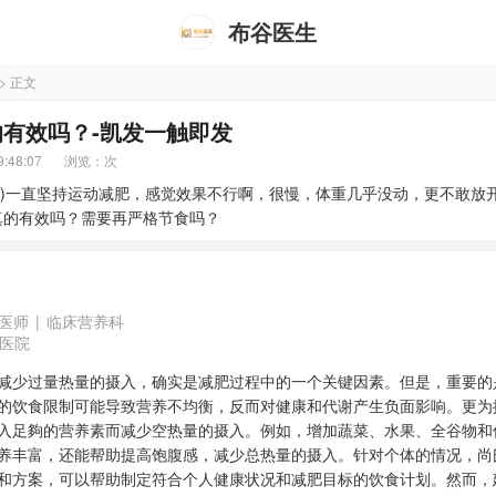
布谷医生
> 正文
有效吗？-凯发一触即发
:48:07
浏览：
次
8岁)一直坚持运动减肥，感觉效果不行啊，很慢，体重几乎没动，更不敢放
真的有效吗？需要再严格节食吗？
医师
|
临床营养科
医院
减少过量热量的摄入，确实是减肥过程中的一个关键因素。但是，重要的
的饮食限制可能导致营养不均衡，反而对健康和代谢产生负面影响。更为
入足夠的营养素而减少空热量的摄入。例如，增加蔬菜、水果、全谷物和
养丰富，还能帮助提高饱腹感，减少总热量的摄入。针对个体的情况，尚氏
和方案，可以帮助制定符合个人健康状况和减肥目标的饮食计划。然而，