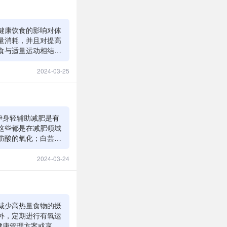
健康饮食的影响对体
量消耗，并且对提高
食与适量运动相结
伊身轻等产品辅助减
并持之以恒。然而，
2024-03-25
求。
伊身轻辅助减肥是有
这些都是在减肥领域
肪酸的氧化；白芸豆
成分结合在一起，确
到饮食、运动、遗传和
2024-03-24
凯发一触即发的解决
轻的成分对大多数人
过敏，使用前最好咨
减少高热量食物的摄
外，定期进行有氧运
健康管理方案或享美