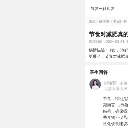
凯发一触即发
凯发一触即发
>
专家问答
节食对减肥真的
提问时间：2024-03-24 19
病情描述： (女，3
更胖了，节食对减肥
医生回答
崔铭萱
主治
北京大学人民
节食，特别是
期而言，持续
结构，确保摄
些食物不仅营
性化饮食建议