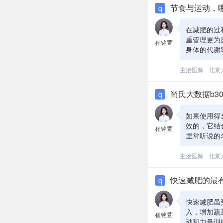
和身体代谢
节食与运动，
q
在减肥的过
重管理更为
崔铭萱
身体的代谢
合。例如，
肥，帮助客
主治医师
北京
建议在开始
尚氏大数据b3
q
如果使用得
效的，它结
崔铭萱
里常听说的
提取物则可
实有可能通
主治医师
北京
生活习惯等
方案。最健
快速减肥的最
q
来说是安全
询医生的意
快速减肥虽
入，增加蔬
崔铭萱
动和力量训