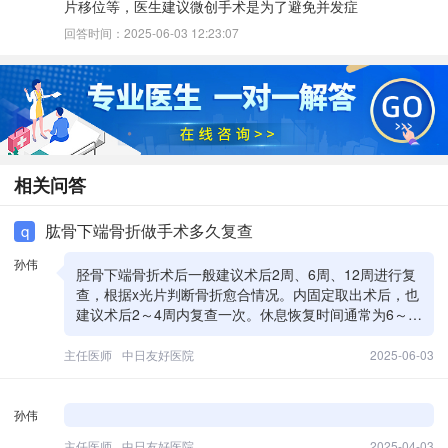
片移位等，医生建议微创手术是为了避免并发症
回答时间：2025-06-03 12:23:07
相关问答
肱骨下端骨折做手术多久复查
q
孙伟
胫骨下端骨折术后一般建议术后2周、6周、12周进行复
查，根据x光片判断骨折愈合情况。内固定取出术后，也
建议术后2～4周内复查一次。休息恢复时间通常为6～
12周，具体视骨折类型和个人体质而定，如有肿胀或疼
痛应适当延长恢复期并配合功能锻炼。
主任医师
中日友好医院
2025-06-03
孙伟
主任医师
中日友好医院
2025-04-03