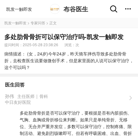
布谷医生
凯发一触即发
凯发一触即发
>
专家问答
> 正文
多处肋骨骨折可以保守治疗吗-凯发一触即发
提问时间：2025-05-28 23:38:26
浏览：
次
病情描述： (女，24岁)今年24岁，昨天骑车摔伤导致多处肋骨骨
折，去检查医生说要做微创手术，但是家里面的人说可以保守治疗，
这个可以吗？
医生回答
孙伟
主任医师
|
骨科
中日友好医院
多处肋骨骨折是否可以保守治疗，要根据是否有内脏损伤、
气胸、血胸或骨折移位来判断。如果只是单纯骨折、无移
位、无合并严重并发症，多数可以保守治疗，控制疼痛、限
制活动、避免剧烈咳嗽即可。但若有呼吸困难、出血、骨折