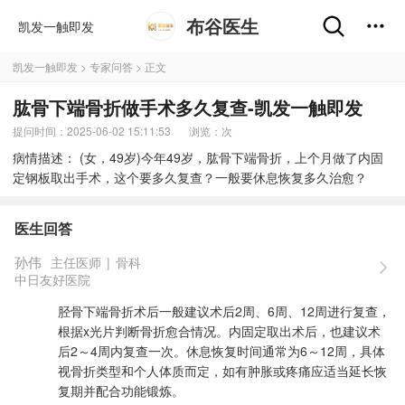
布谷医生
凯发一触即发
凯发一触即发
>
专家问答
> 正文
肱骨下端骨折做手术多久复查-凯发一触即发
提问时间：2025-06-02 15:11:53
浏览：
次
病情描述： (女，49岁)今年49岁，肱骨下端骨折，上个月做了内固
定钢板取出手术，这个要多久复查？一般要休息恢复多久治愈？
医生回答
孙伟
主任医师
|
骨科
中日友好医院
胫骨下端骨折术后一般建议术后2周、6周、12周进行复查，
根据x光片判断骨折愈合情况。内固定取出术后，也建议术
后2～4周内复查一次。休息恢复时间通常为6～12周，具体
视骨折类型和个人体质而定，如有肿胀或疼痛应适当延长恢
复期并配合功能锻炼。