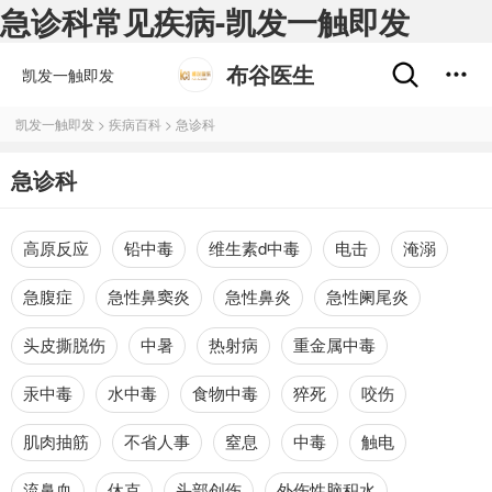
急诊科常见疾病-凯发一触即发
布谷医生
凯发一触即发
凯发一触即发
>
疾病百科
>
急诊科
急诊科
高原反应
铅中毒
维生素d中毒
电击
淹溺
急腹症
急性鼻窦炎
急性鼻炎
急性阑尾炎
头皮撕脱伤
中暑
热射病
重金属中毒
汞中毒
水中毒
食物中毒
猝死
咬伤
肌肉抽筋
不省人事
窒息
中毒
触电
流鼻血
休克
头部创伤
外伤性脑积水