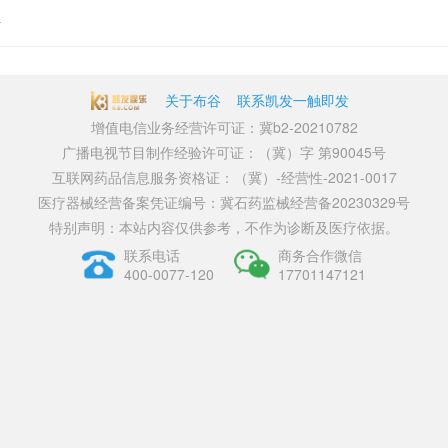
症、乳腺结节、乳头内陷。
号
关于布谷
联系凯发一触即发
增值电信业务经营许可证：冀b2-20210782
广播电视节目制作经验许可证：（冀）字 第90045号
互联网药品信息服务资格证：（冀）-经营性-2021-0017
医疗器械经营备案凭证编号：冀石药监械经营备20230329号
特别声明：本站内容仅供参考，不作为诊断及医疗依据。
联系电话
商务合作微信
400-0077-120
17701147121