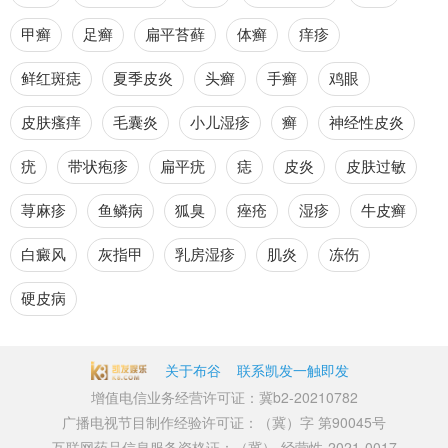
甲癣
足癣
扁平苔藓
体癣
痒疹
鲜红斑痣
夏季皮炎
头癣
手癣
鸡眼
皮肤瘙痒
毛囊炎
小儿湿疹
癣
神经性皮炎
疣
带状疱疹
扁平疣
痣
皮炎
皮肤过敏
荨麻疹
鱼鳞病
狐臭
痤疮
湿疹
牛皮癣
白癜风
灰指甲
乳房湿疹
肌炎
冻伤
硬皮病
关于布谷
联系凯发一触即发
增值电信业务经营许可证：冀b2-20210782
广播电视节目制作经验许可证：（冀）字 第90045号
互联网药品信息服务资格证：（冀）-经营性-2021-0017