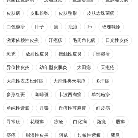
皮肤病
皮肤松弛
皮肤整形
皮肤念珠菌病
白色糠疹
痱子
痈
疤痕
疖
玫瑰糠疹
激素依赖性皮炎
汗疱疹
毛周角化病
日光性皮炎
斑秃
放射性皮炎
接触性皮炎
手部湿疹
异位性皮炎
幼年型皮肌炎
太田痣
天疱疮
大疱性表皮松解症
大疱性类天疱疮
多汗症
多形红斑
咖啡斑
卡波西肉瘤
单纯疱疹
单纯性紫癜
丹毒
丘疹性荨麻疹
红皮病
寻常疣
花斑癣
冻疮
白化病
跖疣
股癣
疥疮
脂溢性皮炎
阴虱
过敏性紫癜
腋臭