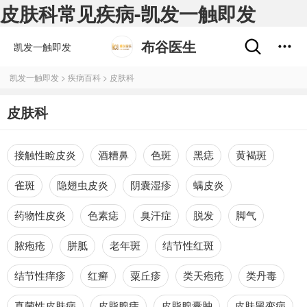
皮肤科常见疾病-凯发一触即发
布谷医生
凯发一触即发
凯发一触即发
>
疾病百科
>
皮肤科
皮肤科
接触性睑皮炎
酒糟鼻
色斑
黑痣
黄褐斑
雀斑
隐翅虫皮炎
阴囊湿疹
螨皮炎
药物性皮炎
色素痣
臭汗症
脱发
脚气
脓疱疮
胼胝
老年斑
结节性红斑
结节性痒疹
红癣
粟丘疹
类天疱疮
类丹毒
真菌性皮肤病
皮脂腺痣
皮脂腺囊肿
皮肤黑变病