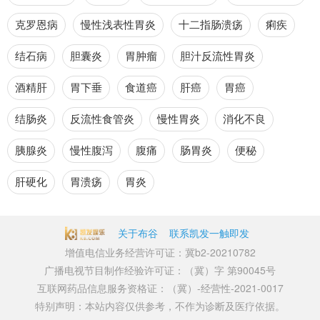
克罗恩病
慢性浅表性胃炎
十二指肠溃疡
痢疾
结石病
胆囊炎
胃肿瘤
胆汁反流性胃炎
酒精肝
胃下垂
食道癌
肝癌
胃癌
结肠炎
反流性食管炎
慢性胃炎
消化不良
胰腺炎
慢性腹泻
腹痛
肠胃炎
便秘
肝硬化
胃溃疡
胃炎
关于布谷
联系凯发一触即发
增值电信业务经营许可证：冀b2-20210782
广播电视节目制作经验许可证：（冀）字 第90045号
互联网药品信息服务资格证：（冀）-经营性-2021-0017
特别声明：本站内容仅供参考，不作为诊断及医疗依据。