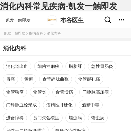
消化内科常见疾病-凯发一触即发
布谷医生
凯发一触即发
凯发一触即发
>
疾病百科
>
消化内科
消化内科
消化道出血
细菌性痢疾
脂肪肝
急性胃肠炎
胃痛
黄疸
食管静脉曲张
食管裂孔疝
食管狭窄
食管炎
食管溃疡
门静脉高压症
门静脉血栓形成
酒精性肝硬化
酒精中毒
进食障碍
贲门失弛缓症
蠕虫病
蛲虫病
良性十二指肠淤滞症
自身免疫性肝病