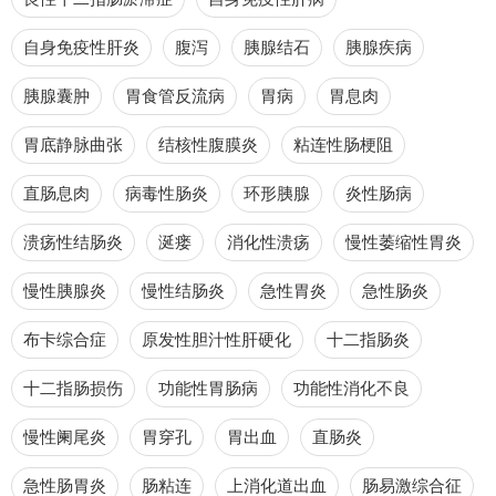
自身免疫性肝炎
腹泻
胰腺结石
胰腺疾病
胰腺囊肿
胃食管反流病
胃病
胃息肉
胃底静脉曲张
结核性腹膜炎
粘连性肠梗阻
直肠息肉
病毒性肠炎
环形胰腺
炎性肠病
溃疡性结肠炎
涎瘘
消化性溃疡
慢性萎缩性胃炎
慢性胰腺炎
慢性结肠炎
急性胃炎
急性肠炎
布卡综合症
原发性胆汁性肝硬化
十二指肠炎
十二指肠损伤
功能性胃肠病
功能性消化不良
慢性阑尾炎
胃穿孔
胃出血
直肠炎
急性肠胃炎
肠粘连
上消化道出血
肠易激综合征