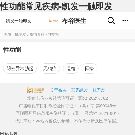
性功能常见疾病-凯发一触即发
布谷医生
凯发一触即发
凯发一触即发
>
疾病百科
>
性功能
性功能
阴茎异常勃起
无精症
遗精
阳痿
关于布谷
联系凯发一触即发
增值电信业务经营许可证：冀b2-20210782
广播电视节目制作经验许可证：（冀）字 第90045号
互联网药品信息服务资格证：（冀）-经营性-2021-0017
特别声明：本站内容仅供参考，不作为诊断及医疗依据。
网站地图