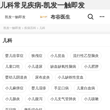
儿科常见疾病-凯发一触即发
布谷医生
凯发一触即发
凯发一触即发
>
疾病百科
>
儿科
儿科
婴儿痉挛症
狭颅症
小儿贫血
流行性乙型脑炎
儿童口吃
小儿遗尿
缺血缺氧性脑病
小儿肥胖
婴幼儿阴道炎
尿布皮炎
小儿缺铁性贫血
小儿麻痹症
婴儿湿疹
手足口病
儿童白血病
小儿肠炎
小儿腹泻
小儿支气管肺炎
小儿咳嗽
百日咳
唐氏综合征