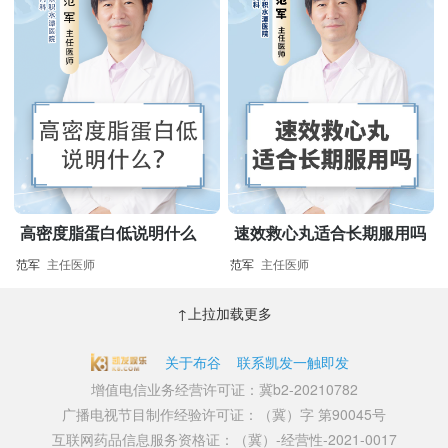
高密度脂蛋白低说明什么
速效救心丸适合长期服用吗
范军
主任医师
范军
主任医师
↑上拉加载更多
关于布谷
联系凯发一触即发
增值电信业务经营许可证：冀b2-20210782
广播电视节目制作经验许可证：（冀）字 第90045号
互联网药品信息服务资格证：（冀）-经营性-2021-0017