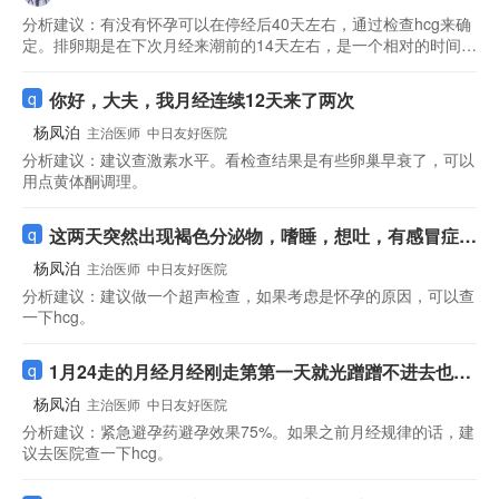
来我们又同房了，其它时间我们没有同房，这种情况下
分析建议：
有没有怀孕可以在停经后40天左右，通过检查hcg来确
怀孕的话是不是我造成的，还是说她有其他的性伴侣？
定。排卵期是在下次月经来潮前的14天左右，是一个相对的时间，
仅凭你的描述来不能排除怀孕是你的孩子。
你好，大夫，我月经连续12天来了两次
杨凤泊
主治医师
中日友好医院
分析建议：
建议查激素水平。看检查结果是有些卵巢早衰了，可以
用点黄体酮调理。
这两天突然出现褐色分泌物，嗜睡，想吐，有感冒症
状，怕冷
杨凤泊
主治医师
中日友好医院
分析建议：
建议做一个超声检查，如果考虑是怀孕的原因，可以查
一下hcg。
1月24走的月经月经刚走第第一天就光蹭蹭不进去也没
有射还带套了又怕怀孕也吃了紧急避孕药会怀孕吗，也
杨凤泊
主治医师
中日友好医院
吃了紧急避孕药7天就出先了撤退性出血量也多，1.30
分析建议：
紧急避孕药避孕效果75%。如果之前月经规律的话，建
来的，现在目前没有小腹痛，也没有着床出血，
议去医院查一下hcg。