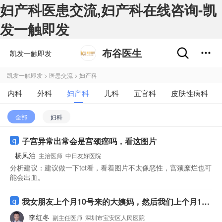
妇产科医患交流,妇产科在线咨询-凯
发一触即发
布谷医生
凯发一触即发
凯发一触即发
>
医患交流
>
妇产科
内科
外科
妇产科
儿科
五官科
皮肤性病科
全部
妇科
子宫异常出常会是宫颈癌吗，看这图片
杨凤泊
主治医师
中日友好医院
分析建议：
建议做一下tct看，看着图片不太像恶性，宫颈糜烂也可
能会出血。
我女朋友上个月10号来的大姨妈，然后我们上个月14
号同房了，这个月显示14号来的大姨妈，结果14号没
李红冬
副主任医师
深圳市宝安区人民医院