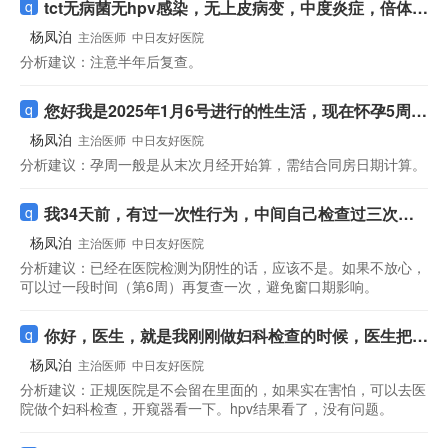
tct无病菌无hpv感染，无上皮病变，中度炎症，倍体细
胞异常大于2.5
杨凤泊
主治医师
中日友好医院
分析建议：
注意半年后复查。
您好我是2025年1月6号进行的性生活，现在怀孕5周，
请问是我的吗
杨凤泊
主治医师
中日友好医院
分析建议：
孕周一般是从末次月经开始算，需结合同房日期计算。
我34天前，有过一次性行为，中间自己检查过三次阴
性，去医院检测过一次还是阴性，但是还是担心
杨凤泊
主治医师
中日友好医院
分析建议：
已经在医院检测为阴性的话，应该不是。如果不放心，
可以过一段时间（第6周）再复查一次，避免窗口期影响。
你好，医生，就是我刚刚做妇科检查的时候，医生把那
个沙头掉到里面了，然后拿出来了，不知道有没有别的
杨凤泊
主治医师
中日友好医院
东西在里面
分析建议：
正规医院是不会留在里面的，如果实在害怕，可以去医
院做个妇科检查，开窥器看一下。hpv结果看了，没有问题。