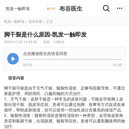
布谷医生
凯发一触即发
凯发一触即发
>
语音科普
> 正文
脚干裂是什么原因-凯发一触即发
2024-01-02 14:46:08
浏览：
1089次
点击播放医生的语音回答
00:00
01:35
语音内容
脚干裂可能是由于天气干燥、皲裂性湿疹、足癣等因素导致，可通过
家庭护理、局部用药、口服药物的方式治疗。
1、天气干燥：皮肤干燥是一种常见的皮肤问题，可能会导致脚上皮
肤出现干裂、脱皮等症状。患者可以通过泡脚、按摩等方式促进血液
循环，帮助皮肤保湿，也可以使用一些油性成分含量高的保湿产品。
2、皲裂性湿疹：皲裂性湿疹是慢性湿疹的一种类型，会导致皮肤角
质层和黏膜干燥，出现脱屑、皲裂等症状。患者可以遵医嘱使用药物
治疗。