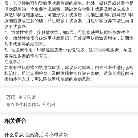
质，长期接触可能导致甲状腺肿瘤的发生。此外，碘缺乏或过量也是
甲状腺瘤的一个重要环境因素。碘缺乏会导致甲状腺激素合成减少，
刺激甲状腺细胞增生，可能形成甲状腺癌；而碘过量则可能导致甲状
腺细胞摄取过多的碘，产生较多甲状腺素，引起甲状腺异常增生而引
发甲状腺癌。
4、放射性物质：接触放射线，如x线，可能促使甲状腺细胞发生癌
变。放射性物质会破坏甲状腺组织，导致促甲状腺激素增多，进而增
加甲状腺癌的发病率。
5、性激素作用：甲状腺癌患者中女性较多，这可能与雌激素、孕激
素等性激素的作用有关。
注意事项：
如果有甲状腺瘤的疑虑或症状，建议及时就医，由专业医生进行诊断
和治疗。通过定期检查、及时发现并治疗潜在疾病、避免长期接触有
害物质等方式，可以降低甲状腺瘤的发病风险。
万瑶
主管药师
布谷医生科普团队
药剂科
相关语音
什么是急性感染后肾小球肾炎