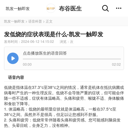
布谷医生
凯发一触即发
凯发一触即发
>
语音科普
> 正文
发低烧的症状表现是什么-凯发一触即发
发布时间：2024-06-12 14:15:02
浏览：
次
点击播放医生的语音回答
00:00
02:02
语音内容
低烧是指体温在37.3°c至38°c之间的情况，通常是机体在抵抗病菌或
病毒时产生的一种生理反应。低烧不会导致严重的症状，但可能会伴
随一些不适感，症状有体温略高、头痛和疲劳、喉咙不适、身体酸痛
和食欲下降等。
1. 体温略高：低烧的最明显症状就是体温略高，一般在37.5°c至
38°c之间。虽然并不是很高，但足以让您感到不舒服。
2. 头痛和疲劳：低烧常常伴随着头痛和疲劳感。您可能感到脑袋发
热、头晕目眩，全身乏力，没有精神。