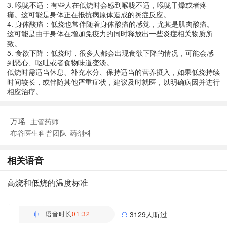
3. 喉咙不适：有些人在低烧时会感到喉咙不适，喉咙干燥或者疼
痛。这可能是身体正在抵抗病原体造成的炎症反应。
4. 身体酸痛：低烧也常伴随着身体酸痛的感觉，尤其是肌肉酸痛。
这可能是由于身体在增加免疫力的同时释放出一些炎症相关物质所
致。
5. 食欲下降：低烧时，很多人都会出现食欲下降的情况，可能会感
到恶心、呕吐或者食物味道变淡。
低烧时需适当休息、补充水分、保持适当的营养摄入，如果低烧持续
时间较长，或伴随其他严重症状，建议及时就医，以明确病因并进行
相应治疗。
万瑶
主管药师
布谷医生科普团队
药剂科
相关语音
高烧和低烧的温度标准
万瑶
主管药师 | 药剂科 布谷医生科普团队
语音时长
01:32
3129人听过