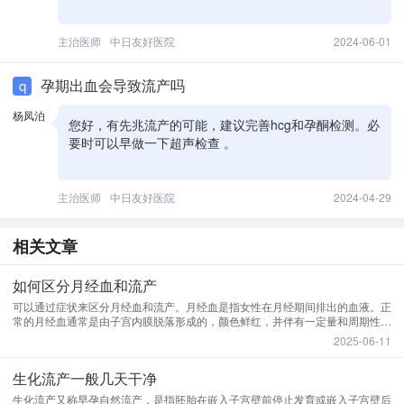
主治医师
中日友好医院
2024-06-01
孕期出血会导致流产吗
q
杨凤泊
您好，有先兆流产的可能，建议完善hcg和孕酮检测。必
要时可以早做一下超声检查 。
主治医师
中日友好医院
2024-04-29
相关文章
如何区分月经血和流产
可以通过症状来区分月经血和流产。月经血是指女性在月经期间排出的血液。正
常的月经血通常是由子宫内膜脱落形成的，颜色鲜红，并伴有一定量和周期性出
血。同时，月经血的排出一般是逐渐增加，然后逐渐减少，持续时间一般在3-7
2025-06-11
天左右。然而，流产是指胚胎或胎儿在怀孕20周前的自然
生化流产一般几天干净
生化流产又称早孕自然流产，是指胚胎在嵌入子宫壁前停止发育或嵌入子宫壁后