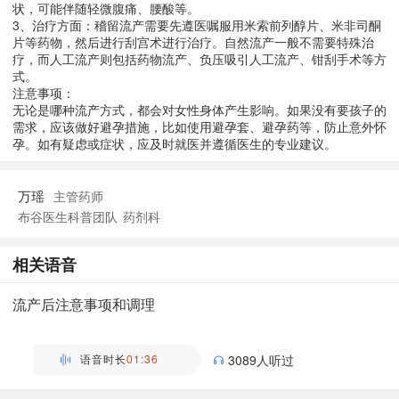
状，可能伴随轻微腹痛、腰酸等。
3、治疗方面：稽留流产需要先遵医嘱服用米索前列醇片、米非司酮
片等药物，然后进行刮宫术进行治疗。自然流产一般不需要特殊治
疗，而人工流产则包括药物流产、负压吸引人工流产、钳刮手术等方
式。
注意事项：
无论是哪种流产方式，都会对女性身体产生影响。如果没有要孩子的
需求，应该做好避孕措施，比如使用避孕套、避孕药等，防止意外怀
孕。如有疑虑或症状，应及时就医并遵循医生的专业建议。
万瑶
主管药师
布谷医生科普团队
药剂科
相关语音
流产后注意事项和调理
万瑶
主管药师 | 药剂科 布谷医生科普团队
语音时长
01:36
3089人听过