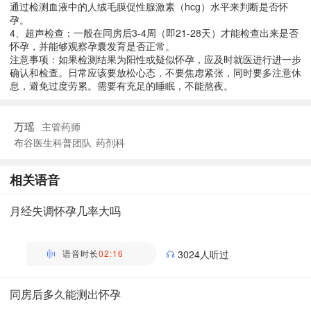
通过检测血液中的人绒毛膜促性腺激素（hcg）水平来判断是否怀
孕。
4、超声检查：一般在同房后3-4周（即21-28天）才能检查出来是否
怀孕，并能够观察孕囊发育是否正常。
注意事项：如果检测结果为阳性或疑似怀孕，应及时就医进行进一步
确认和检查。日常应该要放松心态，不要焦虑紧张，同时要多注意休
息，避免过度劳累。需要有充足的睡眠，不能熬夜。
万瑶
主管药师
布谷医生科普团队
药剂科
相关语音
月经失调怀孕几率大吗
万瑶
主管药师 | 药剂科 布谷医生科普团队
语音时长
02:16
3024人听过
同房后多久能测出怀孕