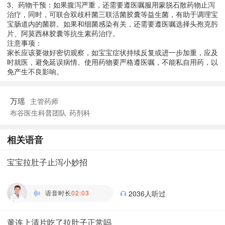
3、药物干预：如果腹泻严重，还需要遵医嘱服用蒙脱石散药物止泻
治疗，同时，可联合双歧杆菌三联活菌胶囊等益生菌，有助于调理宝
宝肠道内的菌群。如果和细菌感染有关，还需要遵医嘱选择头孢克肟
片、阿莫西林胶囊等抗生素药治疗。
注意事项：
家长应该要做好密切观察，如宝宝症状持续反复或进一步加重，应及
时就医，避免延误病情。使用药物要严格遵医嘱，不能私自用药，以
免产生不良影响。
万瑶
主管药师
布谷医生科普团队
药剂科
相关语音
宝宝拉肚子止泻小妙招
李丽嫱
主任医师 | 儿科 首都医科大学附属北京天坛医院
语音时长
02:03
2036人听过
黄连上清片吃了拉肚子正常吗