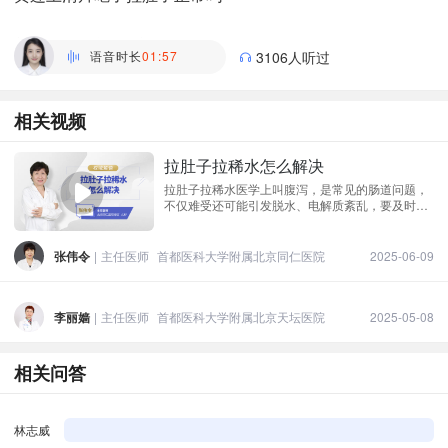
罗鸿
主管药师 | 药学部 贵州航天医院
语音时长
01:57
3106人听过
相关视频
拉肚子拉稀水怎么解决
拉肚子拉稀水医学上叫腹泻，是常见的肠道问题，
不仅难受还可能引发脱水、电解质紊乱，要及时应
对。出现拉肚子拉稀水的症状后要立刻补充水分和
电解质，可以喝淡盐水或口服补液盐，能维持身体
水电解质平衡，预防脱水。同时患者可以在医生指
张伟令
|
主任医师
首都医科大学附属北京同仁医院
2025-06-09
导下服用乳酸菌素片，该药物的独特优势在于
李丽嫱
|
主任医师
首都医科大学附属北京天坛医院
2025-05-08
相关问答
林志威