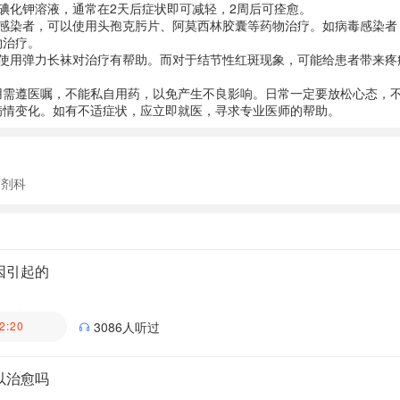
碘化钾溶液，通常在2天后症状即可减轻，2周后可痊愈。
菌感染者，可以使用头孢克肟片、阿莫西林胶囊等药物治疗。如病毒感染者
物治疗。
处使用弹力长袜对治疗有帮助。而对于结节性红斑现象，可能给患者带来疼
用需遵医嘱，不能私自用药，以免产生不良影响。日常一定要放松心态，
病情变化。如有不适症状，应立即就医，寻求专业医师的帮助。
药剂科
因引起的
医生科普团队
2:20
3086人听过
以治愈吗