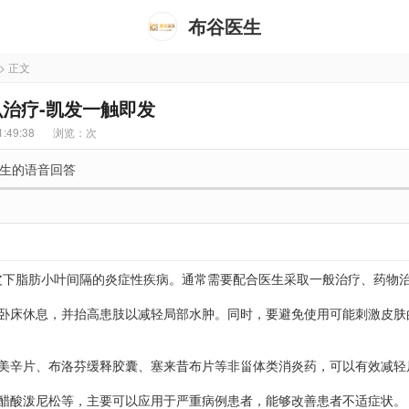
布谷医生
> 正文
治疗-凯发一触即发
:49:38
浏览：
次
生的语音回答
皮下脂肪小叶间隔的炎症性疾病。通常需要配合医生采取一般治疗、药物
应卧床休息，并抬高患肢以减轻局部水肿。同时，要避免使用可能刺激皮肤
。
哚美辛片、布洛芬缓释胶囊、塞来昔布片等非甾体类消炎药，可以有效减轻
如醋酸泼尼松等，主要可以应用于严重病例患者，能够改善患者不适症状。