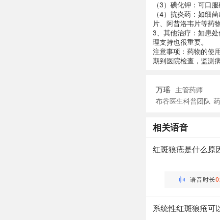
（3）碘化钾：可口服
（4）抗炎药：如细
片、阿昔洛韦片等药
3、其他治疗：如患
理支持也很重要。
注意事项：药物的使
期到医院检查，监测
万瑶
主管药师
布谷医生科普团队
相关语音
红斑狼疮是什么原
万瑶
主管药师 | 药剂科 布谷
语音时长
0
系统性红斑狼疮可