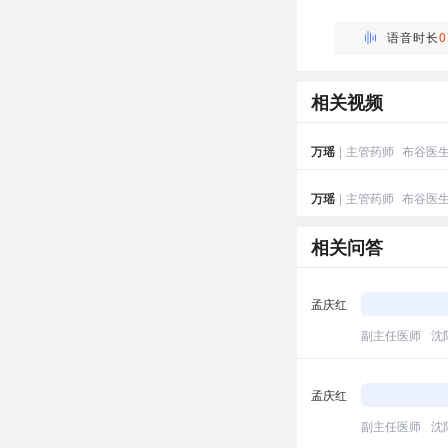
万瑶
主管药师 | 药剂科 布谷
语音时长
0
相关视频
万瑶
|
主管药师
布谷医
万瑶
|
主管药师
布谷医
相关问答
孟庆红
副主任医师
沈
孟庆红
副主任医师
沈