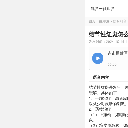
凯发一触即发
凯发一触即发
>
语音科普
结节性红斑怎么
发布时间：2024-10-19 11
点击播放医
00:00
语音内容
结节性红斑是发生于
缓解。具体如下：
1、一般治疗：患者
以减少对皮肤的刺激
2、药物治疗：
（1）止痛药：如吲
象。
（2）糖皮质激素：