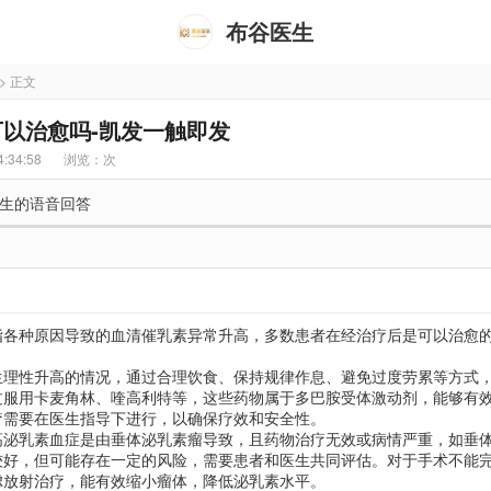
布谷医生
> 正文
以治愈吗-凯发一触即发
:34:58
浏览：
次
生的语音回答
指各种原因导致的血清催乳素异常升高，多数患者在经治疗后是可以治愈
。
生理性升高的情况，通过合理饮食、保持规律作息、避免过度劳累等方式
过服用卡麦角林、喹高利特等，这些药物属于多巴胺受体激动剂，能够有
疗需要在医生指导下进行，以确保疗效和安全性。
高泌乳素血症是由垂体泌乳素瘤导致，且药物治疗无效或病情严重，如垂
较好，但可能存在一定的风险，需要患者和医生共同评估。对于手术不能
虑放射治疗，能有效缩小瘤体，降低泌乳素水平。