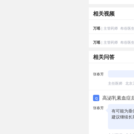
相关视频
万瑶
|
主管药师
布谷医
万瑶
|
主管药师
布谷医
相关问答
张春芳
主任医师
北京
高泌乳素血症
q
张春芳
有可能为垂
建议继续长