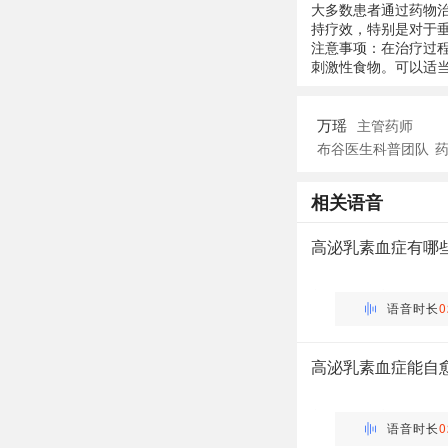
大多数患者通过药物
持疗效，特别是对于
注意事项：在治疗过
刺激性食物。可以适
万瑶
主管药师
布谷医生科普团队
相关语音
高泌乳素血症有哪
万瑶
主管药师 | 药剂科 布谷
语音时长
0
高泌乳素血症能自
万瑶
主管药师 | 药剂科 布谷
语音时长
0