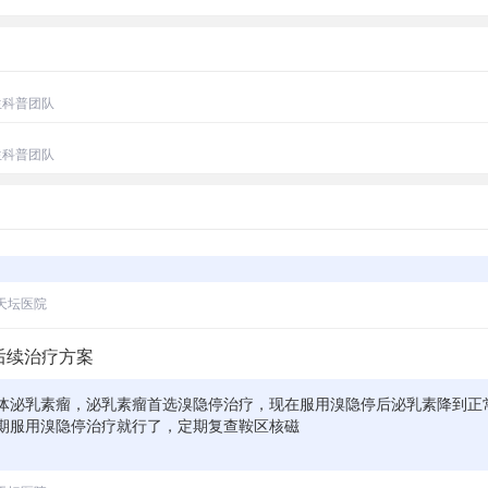
生科普团队
生科普团队
天坛医院
后续治疗方案
体泌乳素瘤，泌乳素瘤首选溴隐停治疗，现在服用溴隐停后泌乳素降到正
期服用溴隐停治疗就行了，定期复查鞍区核磁