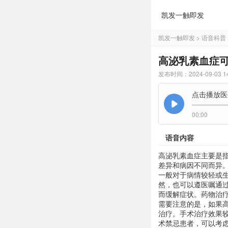
凯发一触即发
凯发一触即发
>
语音科普
高泌乳素血症可
发布时间：2024-09-03 14
点击播放医
00:00
语音内容
高泌乳素血症主要是
差异和病因不同而异
一般对于病情较轻或
然，也可以遵医嘱通
而缓解症状。药物治
需要注意的是，如果
治疗。手术治疗效果
术禁忌患者，可以考