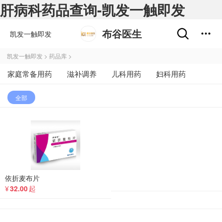
肝病科药品查询-凯发一触即发
布谷医生
凯发一触即发
凯发一触即发
>
药品库
>
家庭常备用药
滋补调养
儿科用药
妇科用药
男科用药
肠胃用药
五官用药
风湿骨病
全部
皮肤用药
呼吸用药
心脑血管
肝病科
神经用药
肿瘤科
内分泌科
医疗器械
中成药
依折麦布片
¥
32.00
起