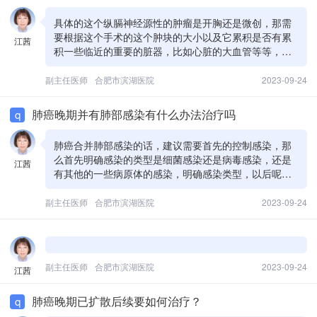
具体的这个纵膈神经源性的肿瘤是开胸还是微创，那需
要根据这个手术的这个肿块的大小以及它累积是否有累
江茜
积一些临近的重要的脏器，比如心脏的大血管等等，那
么可能微创的方法就比较困难，可能就需要开胸做
副主任医师
合肥市滨湖医院
2023-09-24
肺癌晚期并有肺部感染有什么办法治疗吗
q
肺癌合并肺部感染的话，建议需要首先的控制感染，那
么首先明确感染的类型是细菌感染还是病毒感染，还是
江茜
有其他的一些病原体的感染，明确感染类型，以后呢，
给予相应的抗菌的药物来处理啊，比如说是细菌感染的
话，需要选择抗生素来进行治疗。
副主任医师
合肥市滨湖医院
2023-09-24
副主任医师
合肥市滨湖医院
2023-09-24
江茜
肺癌晚期已扩散后续要如何治疗？
q