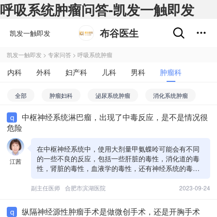
呼吸系统肿瘤问答-凯发一触即发
布谷医生
凯发一触即发
凯发一触即发
>
专家问答
>
呼吸系统肿瘤
内科
外科
妇产科
儿科
男科
肿瘤科
不孕不育
五官科
精神心理科
皮肤性病科
全部
肿瘤妇科
泌尿系统肿瘤
消化系统肿瘤
中医科
药剂科
其他
免疫系统肿瘤
骨科肿瘤
颅脑肿瘤
皮肤肿瘤
中枢神经系统淋巴瘤，出现了中毒反应，是不是情况很
q
危险
呼吸系统肿瘤
血液系统肿瘤
肿瘤综合
肿瘤内科
在中枢神经系统中，使用大剂量甲氨蝶呤可能会有不同
肿瘤外科
的一些不良的反应，包括一些肝脏的毒性，消化道的毒
江茜
性，肾脏的毒性，血液学的毒性，还有神经系统的毒性
等等，那么一定要早期对这个毒性进行监测，一旦出现
个比较严重的不良反应，要及时的进行停药以及对他一
副主任医师
合肥市滨湖医院
2023-09-24
些相应的进行处理，
纵隔神经源性肿瘤手术是做微创手术，还是开胸手术
q