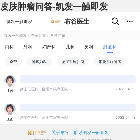
皮肤肿瘤问答-凯发一触即发
布谷医生
凯发一触即发
凯发一触即发
>
专家问答
>
皮肤肿瘤
内科
外科
妇产科
儿科
男科
肿瘤科
不孕不育
五官科
精神心理科
皮肤性病科
全部
肿瘤妇科
泌尿系统肿瘤
消化系统肿瘤
中医科
药剂科
其他
免疫系统肿瘤
骨科肿瘤
颅脑肿瘤
皮肤肿瘤
呼吸系统肿瘤
血液系统肿瘤
肿瘤综合
肿瘤内科
副主任医师
合肥市滨湖医院
2022-04-22
江茜
肿瘤外科
副主任医师
合肥市滨湖医院
2022-04-18
江茜
关于布谷
联系凯发一触即发