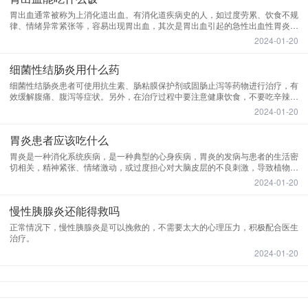
胃出血通常被称为上消化道出血。有消化道疾病史的人，如过度劳累、饮食不规
律、情绪异常紧张等，容易出现胃出血，其次是胃出血引起的急性出血性胃炎。
这两个原因引起的胃出血大多是有规律的。治疗后可有效治疗。
2024-01-20
细菌性结肠炎用什么药
细菌性结肠炎患者可使用抗生素、肠粘膜保护剂或固肠止泻等药物进行治疗，有
效缓解腹痛、腹泻等症状。另外，在治疗过程中要注意健康饮食，不要吃辛辣刺
激生冷硬的食物，否则会加重病情，影响恢复。
2024-01-20
胃炎患者应该吃什么
胃炎是一种消化系统疾病，是一种典型的心身疾病，胃炎的发病与患者的生活密
切相关，精神紧张、情绪激动，或过度担心对大脑皮层的不良刺激，导致植物神
经功能障碍，不利于食物的消化。
2024-01-20
慢性胰腺炎还能得救吗
正常情况下，慢性胰腺炎是可以挽救的，不需要太大的心理压力，积极配合医生
治疗。
2024-01-20