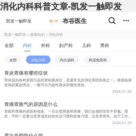
消化内科科普文章-凯发一触即发
布谷医生
凯发一触即发
凯发一触即发
>
健康知识
>
消化内科
全部
内科
外科
妇产科
儿科
男科
肿瘤科
不孕不育
五官科
精神心理科
全部
消化内科
内分泌科
风湿免疫科
皮肤性病科
中医科
中西医结合科
胃炎胃痛有哪些症状
呼吸内科
肾内科
血液内科
感染内科
胃炎是由各种原因引起的胃粘膜炎症，是最常见的消化系统疾病之一。根据临床
医学影像和放射治疗科
药剂科
其他
发病的紧急情况，一般可分为急性胃炎和慢性胃炎。
老年病科
普通内科
心血管内科
神经内科
2024-01-20
肝病科
变态反应科
胃痛胃胀气的原因是什么
​胃胀和胃痛的原因有很多。一旦出现胃胀和胃痛，我们会感到非常不舒服。因
此，平时一定要注意养成良好的生活习惯和饮食习惯，注意养胃等。由于工作原
因和时间安排不当，很多人会导致饮食不规律，尤其是司机、医生等人群。
2024-01-20
胃出血能吃什么饭