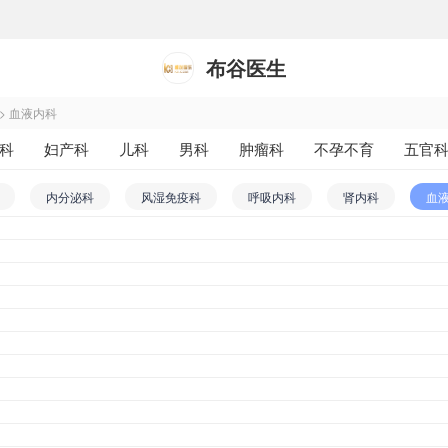
布谷医生
>
血液内科
科
妇产科
儿科
男科
肿瘤科
不孕不育
五官
科
中西医结合科
医学影像和放射治疗科
药剂科
其
内分泌科
风湿免疫科
呼吸内科
肾内科
血
内科
心血管内科
神经内科
肝病科
变态反应科