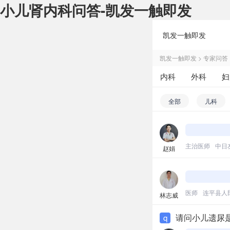
小儿肾内科问答-凯发一触即发
凯发一触即发
凯发一触即发
>
专家问答
内科
外科
妇
皮肤性病科
中医
全部
儿科
小儿消化科
儿
小儿耳鼻喉
小
主治医师
中日
赵娟
小儿急诊科
小儿五官科
小
医师
连平县人
林志威
请问小儿遗尿
q