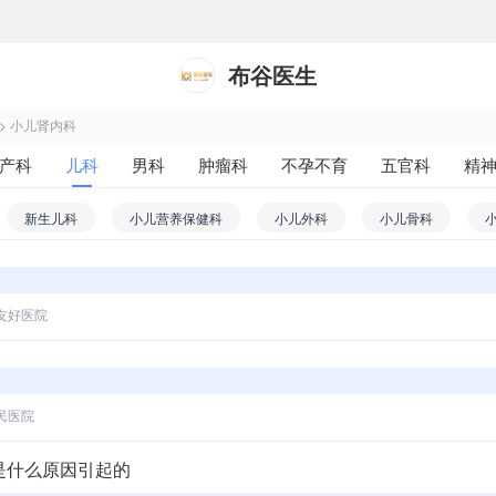
布谷医生
>
小儿肾内科
产科
儿科
男科
肿瘤科
不孕不育
五官科
精
科
药剂科
其他
新生儿科
小儿营养保健科
小儿外科
小儿骨科
童保健科
小儿肾内科
小儿内分泌科
小儿免疫科
小
儿感染科
小儿精神科
小儿妇科
小儿泌尿科
小儿整
友好医院
小儿神经内科
小儿心内科
小儿心外科
小儿血液科
小
儿内科
民医院
是什么原因引起的