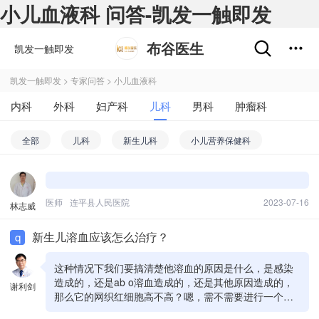
小儿血液科 问答-凯发一触即发
布谷医生
凯发一触即发
凯发一触即发
>
专家问答
>
小儿血液科
内科
外科
妇产科
儿科
男科
肿瘤科
不孕不育
五官科
精神心理科
皮肤性病科
全部
儿科
新生儿科
小儿营养保健科
中医科
药剂科
其他
小儿外科
小儿骨科
小儿呼吸科
小儿消化科
儿童保健科
小儿肾内科
小儿内分泌科
小儿免疫科
医师
连平县人民医院
2023-07-16
林志威
小儿皮肤科
小儿耳鼻喉
小儿感染科
小儿精神科
新生儿溶血应该怎么治疗？
q
小儿妇科
小儿泌尿科
小儿整形科
小儿康复科
这种情况下我们要搞清楚他溶血的原因是什么，是感染
造成的，还是ab o溶血造成的，还是其他原因造成的，
谢利剑
小儿急诊科
小儿神经内科
小儿心内科
小儿心外科
那么它的网织红细胞高不高？嗯，需不需要进行一个新
生儿的换血治疗，还有没有一些严重的感染导致脑膜脑
小儿血液科
小儿神经外科
小儿五官科
小儿内科