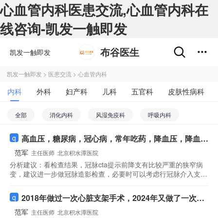
心血管内科医患交流,心血管内科在
线咨询-凯发一触即发
布谷医生
凯发一触即发
凯发一触即发
>
医患交流
>
心血管内科
内科
外科
妇产科
儿科
五官科
皮肤性病科
全部
消化内科
风湿免疫科
呼吸内科
心血管内科
神经内科
高血压，糖尿病，冠心病，常年吃药，降血压，降血
糖，降血脂
范军
主任医师
北京积水潭医院
分析建议：
看检查结果，冠脉cta提示前降支有比较严重的狭窄病
变，建议进一步做冠脉造影检查，必要时可以考虑行冠脉介入支架
治疗。同型半胱氨酸偏高，可以用小剂量叶酸口服治疗。
2018年做过一次心脏支架手术，2024年又做了一次心
脏支架手术，现在伴有心衰和呼吸不畅
范军
主任医师
北京积水潭医院