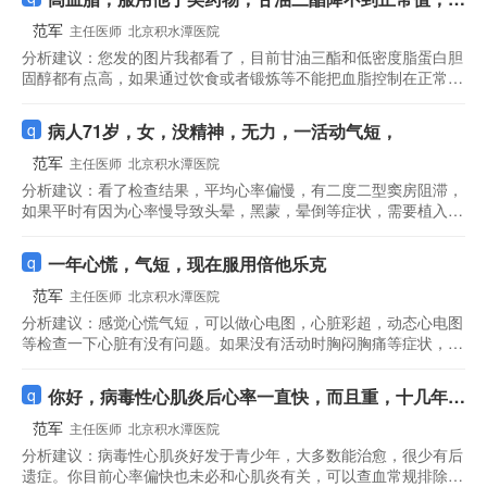
教范主任非若贝特和他丁是同一时间服用吗？降血压肌
范军
主任医师
北京积水潭医院
肉注射剂是多少钱一支？可以随时去医院注射吗？两次
分析建议：
您发的图片我都看了，目前甘油三酯和低密度脂蛋白胆
化验单。我颈椎也不好，头昏脑胀，分不清是脑血管还
固醇都有点高，如果通过饮食或者锻炼等不能把血脂控制在正常，
是颈椎病
可以考虑用药物，通常不建议长期同时服用非诺贝特和他汀，如果
必要都用，分开时间，可以用非诺贝特联合pcsk9，自己打就可
病人71岁，女，没精神，无力，一活动气短，
以，方便。
范军
主任医师
北京积水潭医院
分析建议：
看了检查结果，平均心率偏慢，有二度二型窦房阻滞，
如果平时有因为心率慢导致头晕，黑蒙，晕倒等症状，需要植入永
久起搏器治疗，如果没症状，可以继续观察，定期复查。
一年心慌，气短，现在服用倍他乐克
范军
主任医师
北京积水潭医院
分析建议：
感觉心慌气短，可以做心电图，心脏彩超，动态心电图
等检查一下心脏有没有问题。如果没有活动时胸闷胸痛等症状，可
以不做冠脉cta，稳心颗粒和倍他乐克可以一起用。
你好，病毒性心肌炎后心率一直快，而且重，十几年
了，
范军
主任医师
北京积水潭医院
分析建议：
病毒性心肌炎好发于青少年，大多数能治愈，很少有后
遗症。你目前心率偏快也未必和心肌炎有关，可以查血常规排除贫