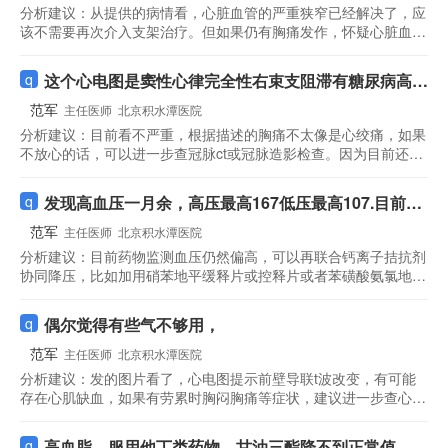
分析建议：
从提供的病情看，心脏血管的严重狭窄已经解决了，应
该不需要再次介入支架治疗。但如果仍有胸痛发作，怀疑心脏血管
再次出现问题，可以考虑再做冠脉造影评估冠脉情况。
这个心电图是窦性心律完全性右束支阻滞有糖尿病高血
压睡觉的时候5天左右心脏疼一次疼好几年了
范军
主任医师
北京积水潭医院
分析建议：
目前看不严重，根据描述的胸痛不太像是心绞痛，如果
不放心的话，可以进一步查冠脉ct或冠脉造影检查。因为目前还没
有明确胸痛的病因，暂时不需要用药。
发现高血压一月余，高压最高167低压最高107.目前吃
了缬沙坦氨氯噻嗪片十余天，现在血压147-97，需要
范军
主任医师
北京积水潭医院
换药吗？
分析建议：
目前药物监测血压仍然偏高，可以再联合钙离子拮抗剂
协同降压，比如加用硝苯地平缓释片或控释片或者苯磺酸氨氯地平
等，一次一片，一天一次。
偶尔觉得有些气不够用，
范军
主任医师
北京积水潭医院
分析建议：
发的图片看了，心电图提示前壁导联t波改变，有可能
存在心肌缺血，如果有劳累时胸闷胸痛等症状，建议进一步查心脏
彩超，冠脉cta或冠脉造影等检查。
高血脂，服用他丁类药物，甘油三酯降不到正常值，请