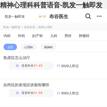
精神心理科科普语音-凯发一触即发
布谷医生
凯发一触即发
凯发一触即发
>
语音科普
>
精神心理科
内科
外科
妇产科
儿科
男科
肿瘤科
不孕不育
五官科
精神心理科
皮肤性病科
全部
心理科
精神科
中医科
医学影像和放射治疗科
药剂科
其他
焦虑症怎么治疗
语音时长
01:45
3029人听过
万瑶
主管药师 | 药剂科 布谷医生科普团队
自闭症的表现症状都有哪些
语音时长
01:58
3060人听过
万瑶
主管药师 | 药剂科 布谷医生科普团队