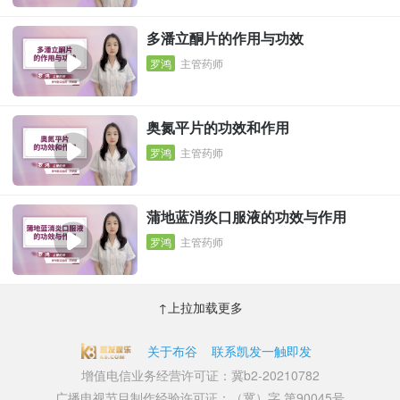
多潘立酮片的作用与功效
罗鸿
主管药师
奥氮平片的功效和作用
罗鸿
主管药师
蒲地蓝消炎口服液的功效与作用
罗鸿
主管药师
↑上拉加载更多
关于布谷
联系凯发一触即发
增值电信业务经营许可证：冀b2-20210782
广播电视节目制作经验许可证：（冀）字 第90045号