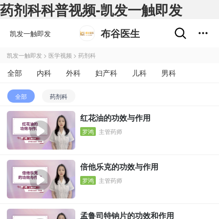
药剂科科普视频-凯发一触即发
布谷医生
凯发一触即发
凯发一触即发
>
医学视频
>
药剂科
全部
内科
外科
妇产科
儿科
男科
肿瘤科
不孕不育
五官科
精神心理科
全部
药剂科
皮肤性病科
中医科
医学影像和放射治疗科
药剂科
红花油的功效与作用
其他
罗鸿
主管药师
倍他乐克的功效与作用
罗鸿
主管药师
孟鲁司特钠片的功效和作用